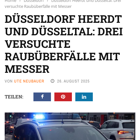
Home
›
Düsseldorf
›
Düsseldorf Heerdt und Düsseltal: Drei
versuchte Raubüberfälle mit Messer
DÜSSELDORF HEERDT
UND DÜSSELTAL: DREI
VERSUCHTE
RAUBÜBERFÄLLE MIT
MESSER
VON
UTE NEUBAUER
26. AUGUST 2025
TEILEN: