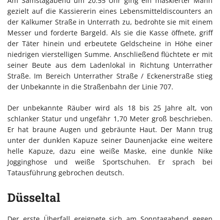
Am Samstagabend um 20:55 Uhr ging ein maskierter Mann
gezielt auf die Kassiererin eines Lebensmitteldiscounters an
der Kalkumer Straße in Unterrath zu, bedrohte sie mit einem
Messer und forderte Bargeld. Als sie die Kasse öffnete, griff
der Täter hinein und erbeutete Geldscheine in Höhe einer
niedrigen vierstelligen Summe. Anschließend flüchtete er mit
seiner Beute aus dem Ladenlokal in Richtung Unterrather
Straße. Im Bereich Unterrather Straße / Eckenerstraße stieg
der Unbekannte in die Straßenbahn der Linie 707.
Der unbekannte Räuber wird als 18 bis 25 Jahre alt, von
schlanker Statur und ungefähr 1,70 Meter groß beschrieben.
Er hat braune Augen und gebräunte Haut. Der Mann trug
unter der dunklen Kapuze seiner Daunenjacke eine weitere
helle Kapuze, dazu eine weiße Maske, eine dunkle Nike
Jogginghose und weiße Sportschuhen. Er sprach bei
Tatausführung gebrochen deutsch.
Düsseltal
Der erste Überfall ereignete sich am Sonntagabend gegen