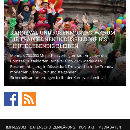
KARNEVAL UND ROSENMONTAG: WARUM
DIE TRADITIONEN IN DÜSSELDORF BIS
HEUTE LEBENDIG BLEIBEN
Mehr als 700.000 Menschen verfolgten laut Angaben des
Comitee Düsseldorfer Carneval auch 2026 wieder den
Rosenmontagszug in Düsseldorf. Trotz wechselnder Trends,
moderner Eventkultur und steigender
Sicherheitsanforderungen bleibt der Karneval damit ...
IMPRESSUM
DATENSCHUTZERKLÄRUNG
KONTAKT
MEDIADATEN