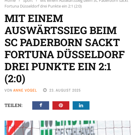
Home
›
Sport
›
Mit einem Auswärtssieg beim SC Paderborn sackt
Fortuna Düsseldorf drei Punkte ein 2:1 (2:0)
MIT EINEM
AUSWÄRTSSIEG BEIM
SC PADERBORN SACKT
FORTUNA DÜSSELDORF
DREI PUNKTE EIN 2:1
(2:0)
VON
ANNE VOGEL
23. AUGUST 2025
TEILEN: