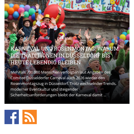
KARNEVAL UND ROSENMONTAG: WARUM
DIE TRADITIONEN IN DÜSSELDORF BIS
HEUTE LEBENDIG BLEIBEN
Mehr als 700.000 Menschen verfolgten laut Angaben des
Comitee Düsseldorfer Carneval auch 2026 wieder den
Rosenmontagszug in Düsseldorf. Trotz wechselnder Trends,
moderner Eventkultur und steigender
Sicherheitsanforderungen bleibt der Karneval damit ...