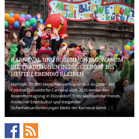
KARNEVAL UND ROSENMONTAG: WARUM
DIE TRADITIONEN IN DÜSSELDORF BIS
HEUTE LEBENDIG BLEIBEN
Mehr als 700.000 Menschen verfolgten laut Angaben des
Comitee Düsseldorfer Carneval auch 2026 wieder den
Rosenmontagszug in Düsseldorf. Trotz wechselnder Trends,
moderner Eventkultur und steigender
Sicherheitsanforderungen bleibt der Karneval damit ...