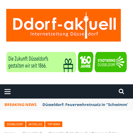
ZEITUNG DÜSSELDORF
BREAKING NEWS
Düsseldorf: Punk-Bahn-Fahrt mit Dosenbier u
DÜSSELDORF
AKTUELLES
TOP NEWS