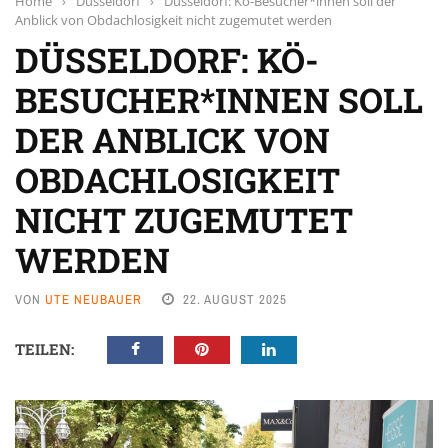
Home
›
Düsseldorf
›
Düsseldorf: Kö-Besucher*innen soll der
Anblick von Obdachlosigkeit nicht zugemutet werden
DÜSSELDORF: KÖ-
BESUCHER*INNEN SOLL
DER ANBLICK VON
OBDACHLOSIGKEIT
NICHT ZUGEMUTET
WERDEN
VON
UTE NEUBAUER
22. AUGUST 2025
TEILEN: