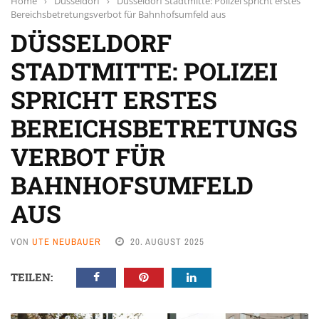
Home
›
Düsseldorf
›
Düsseldorf Stadtmitte: Polizei spricht erstes
Bereichsbetretungsverbot für Bahnhofsumfeld aus
DÜSSELDORF
STADTMITTE: POLIZEI
SPRICHT ERSTES
BEREICHSBETRETUNGS
VERBOT FÜR
BAHNHOFSUMFELD
AUS
VON
UTE NEUBAUER
20. AUGUST 2025
TEILEN: