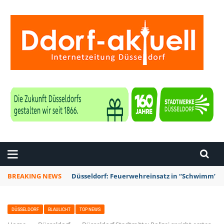
ZEITUNG DÜSSELDORF
BREAKING NEWS
Düsseldorf: Feuerwehreinsatz in “Schwimm’ in 
DÜSSELDORF
BLAULICHT
TOP NEWS