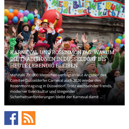
KARNEVAL UND ROSENMONTAG: WARUM
DIE TRADITIONEN IN DÜSSELDORF BIS
HEUTE LEBENDIG BLEIBEN
Mehr als 700.000 Menschen verfolgten laut Angaben des
Comitee Düsseldorfer Carneval auch 2026 wieder den
Rosenmontagszug in Düsseldorf. Trotz wechselnder Trends,
moderner Eventkultur und steigender
Sicherheitsanforderungen bleibt der Karneval damit ...