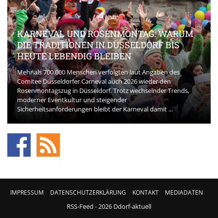
KARNEVAL UND ROSENMONTAG: WARUM
DIE TRADITIONEN IN DÜSSELDORF BIS
HEUTE LEBENDIG BLEIBEN
Mehr als 700.000 Menschen verfolgten laut Angaben des
Comitee Düsseldorfer Carneval auch 2026 wieder den
Rosenmontagszug in Düsseldorf. Trotz wechselnder Trends,
moderner Eventkultur und steigender
Sicherheitsanforderungen bleibt der Karneval damit ...
IMPRESSUM
DATENSCHUTZERKLÄRUNG
KONTAKT
MEDIADATEN
RSS-Feed
- 2026 Ddorf-aktuell