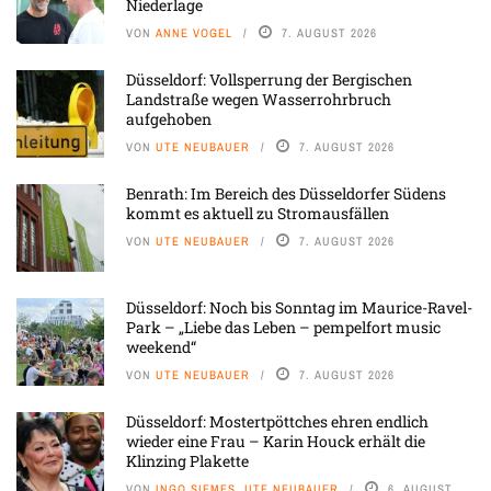
Niederlage
VON
ANNE VOGEL
7. AUGUST 2026
Düsseldorf: Vollsperrung der Bergischen
Landstraße wegen Wasserrohrbruch
aufgehoben
VON
UTE NEUBAUER
7. AUGUST 2026
Benrath: Im Bereich des Düsseldorfer Südens
kommt es aktuell zu Stromausfällen
VON
UTE NEUBAUER
7. AUGUST 2026
Düsseldorf: Noch bis Sonntag im Maurice-Ravel-
Park – „Liebe das Leben – pempelfort music
weekend“
VON
UTE NEUBAUER
7. AUGUST 2026
Düsseldorf: Mostertpöttches ehren endlich
wieder eine Frau – Karin Houck erhält die
Klinzing Plakette
VON
INGO SIEMES, UTE NEUBAUER
6. AUGUST