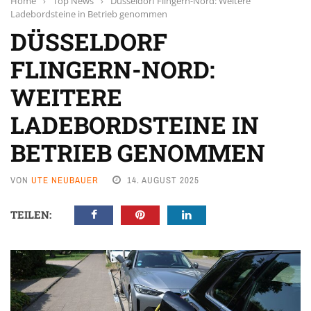
Home
›
Top News
›
Düsseldorf Flingern-Nord: Weitere
Ladebordsteine in Betrieb genommen
DÜSSELDORF
FLINGERN-NORD:
WEITERE
LADEBORDSTEINE IN
BETRIEB GENOMMEN
VON
UTE NEUBAUER
14. AUGUST 2025
TEILEN: