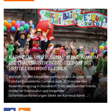
KARNEVAL UND ROSENMONTAG: WARUM
DIE TRADITIONEN IN DÜSSELDORF BIS
HEUTE LEBENDIG BLEIBEN
Mehr als 700.000 Menschen verfolgten laut Angaben des
Comitee Düsseldorfer Carneval auch 2026 wieder den
Rosenmontagszug in Düsseldorf. Trotz wechselnder Trends,
moderner Eventkultur und steigender
Sicherheitsanforderungen bleibt der Karneval damit ...