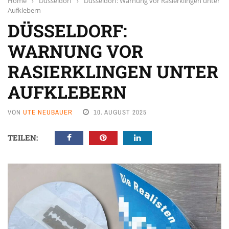
Home
›
Düsseldorf
›
Düsseldorf: Warnung vor Rasierklingen unter
Aufklebern
DÜSSELDORF:
WARNUNG VOR
RASIERKLINGEN UNTER
AUFKLEBERN
VON
UTE NEUBAUER
10. AUGUST 2025
TEILEN: