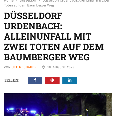
Home
›
Düsseldorf
›
Düsseldorf Urdenbach: Alleinunfall mit zwei
Toten auf dem Baumberger Weg
DÜSSELDORF
URDENBACH:
ALLEINUNFALL MIT
ZWEI TOTEN AUF DEM
BAUMBERGER WEG
VON
UTE NEUBAUER
10. AUGUST 2025
TEILEN: