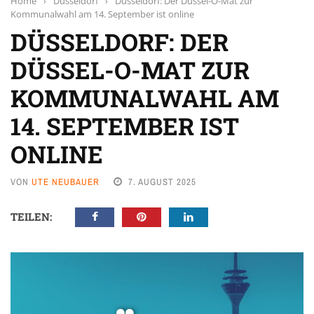
Home
›
Düsseldorf
›
Düsseldorf: Der Düssel-O-Mat zur
Kommunalwahl am 14. September ist online
DÜSSELDORF: DER
DÜSSEL-O-MAT ZUR
KOMMUNALWAHL AM
14. SEPTEMBER IST
ONLINE
VON
UTE NEUBAUER
7. AUGUST 2025
TEILEN: