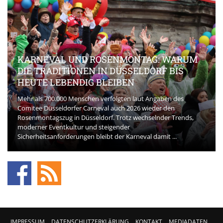
KARNEVAL UND ROSENMONTAG: WARUM
DIE TRADITIONEN IN DÜSSELDORF BIS
HEUTE LEBENDIG BLEIBEN
Mehr als 700.000 Menschen verfolgten laut Angaben des
Comitee Düsseldorfer Carneval auch 2026 wieder den
Rosenmontagszug in Düsseldorf. Trotz wechselnder Trends,
moderner Eventkultur und steigender
Sicherheitsanforderungen bleibt der Karneval damit ...
IMPRESSUM
DATENSCHUTZERKLÄRUNG
KONTAKT
MEDIADATEN