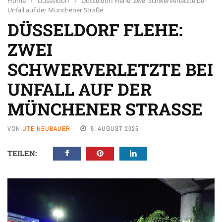
Home
›
Düsseldorf
›
Düsseldorf Flehe: Zwei Schwerverletzte bei
Unfall auf der Münchener Straße
DÜSSELDORF FLEHE:
ZWEI
SCHWERVERLETZTE BEI
UNFALL AUF DER
MÜNCHENER STRASSE
VON
UTE NEUBAUER
5. AUGUST 2025
TEILEN: