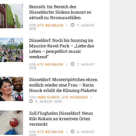
Benrath: Im Bereich des
Düsseldorfer Südens kommt es
aktuell zu Stromausfällen
VON
UTE NEUBAUER
7. AUGUST
2026
Düsseldorf: Noch bis Sonntag im
Maurice-Ravel-Park – „Liebe das
Leben – pempelfort music
weekend“
VON
UTE NEUBAUER
7. AUGUST
2026
Düsseldorf: Mostertpöttches ehren
endlich wieder eine Frau – Karin
Houck erhält die Klinzing Plakette
VON
INGO SIEMES, UTE NEUBAUER
6. AUGUST 2026
Zoll Flughafen Düsseldorf: Neun
Kilo Kokain an kreativen Orten
versteckt
VON
UTE NEUBAUER
6. AUGUST
2026