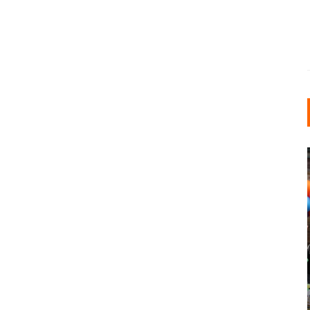
INDUSTRIELLER CHIC: WIE
KUNSTSTOFFFENSTER DEN
LOFT-STIL IN IHREM
EINFAMILIENHAUS