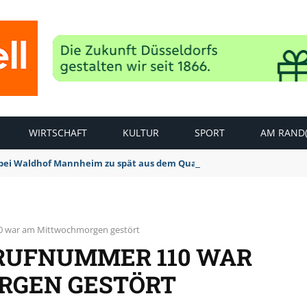
WIRTSCHAFT
KULTUR
SPORT
AM RAND(
bei Waldhof Mannheim zu spät aus dem Quark: 1:2 Niederlage
0 war am Mittwochmorgen gestört
RUFNUMMER 110 WAR
GEN GESTÖRT