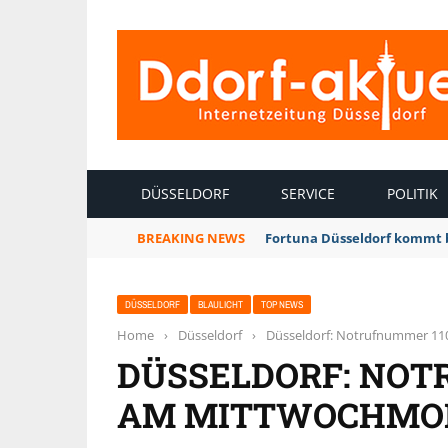
INTERNETZEITUNG DÜSSELDORF
DÜSSELDORF
SERVICE
POLITIK
BREAKING NEWS
Fortuna Düsseldorf kommt 
DÜSSELDORF
BLAULICHT
TOP NEWS
Home
›
Düsseldorf
›
Düsseldorf: Notrufnummer 11
DÜSSELDORF: NOT
AM MITTWOCHMOR