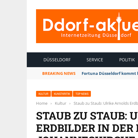
INTERNETZEITUNG DÜSSELDORF
DÜSSELDORF
SERVICE
POLITIK
BREAKING NEWS
Fortuna Düsseldorf kommt 
KULTUR
KUNSTKRITIK
TOP NEWS
Home
›
Kultur
›
Staub zu Staub: Ulrike Arnolds Erdb
STAUB ZU STAUB: 
ERDBILDER IN DER