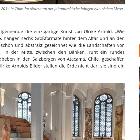
ld 2014 in Chile. Im Altarraum der Johanneskirche hängen zwei sieben Meter
adtgemeinde die einzigartige Kunst von Ulrike Arnold. „Wie
ze, hängen sechs Großformate hinter dem Altar und an den
h schön und abstrakt gezeichnet wie die Landschaften von
. In der Mitte, zwischen den Bänken, ruht ein rundes
beben in den Salzbergen von Atacama, Chile, geschaffen
lrike Arnolds Bilder stellen die Erde nicht dar, sie sind ein
INDUSTRIELLER CHIC: WIE
KUNSTSTOFFFENSTER DEN
LOFT-STIL IN IHREM
EINFAMILIENHAUS