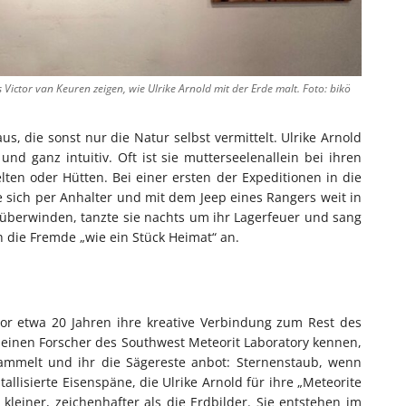
Victor van Keuren zeigen, wie Ulrike Arnold mit der Erde malt. Foto: bikö
us, die sonst nur die Natur selbst vermittelt. Ulrike Arnold
nd ganz intuitiv. Oft ist sie mutterseelenallein bei ihren
lten oder Hütten. Bei einer ersten der Expeditionen in die
sie sich per Anhalter und mit dem Jeep eines Rangers weit in
 überwinden, tanzte sie nachts um ihr Lagerfeuer und sang
h die Fremde „wie ein Stück Heimat“ an.
 vor etwa 20 Jahren ihre kreative Verbindung zum Rest des
 einen Forscher des Southwest Meteorit Laboratory kennen,
sammelt und ihr die Sägereste anbot: Sternenstaub, wenn
allisierte Eisenspäne, die Ulrike Arnold für ihre „Meteorite
kleiner, zeichenhafter als die Erdbilder. Sie entstehen im