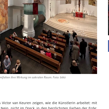
UNTERSTÜTZEN
Die Inspiration des industriellen Chics sind die
Werkshallen des Industriezeitalters. Die Basis für
diesen Stil sind große Räume, schlicht gehalten
mit rustikalen Elementen und großen
Fensterflächen. Wie so vieles wurde ...
entfalten ihre Wirkung im sakralen Raum. Foto: bikö
 Victor van Keuren zeigen, wie die Künstlerin arbeitet: mit
ein, nicht im Dreck, in den herrlichsten Farben der Erde: