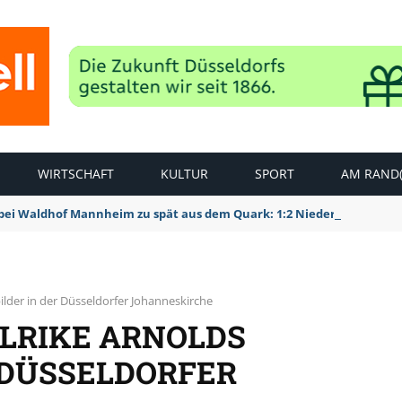
WIRTSCHAFT
KULTUR
SPORT
AM RAND(
bei Waldhof Mannheim zu spät aus dem Quark: 1:2 Niederlage
ilder in der Düsseldorfer Johanneskirche
ULRIKE ARNOLDS
 DÜSSELDORFER