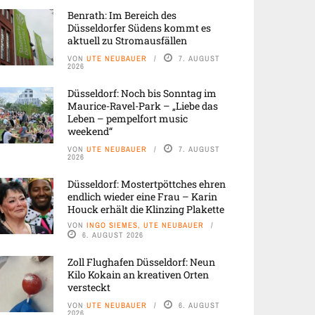
Benrath: Im Bereich des
Düsseldorfer Südens kommt es
aktuell zu Stromausfällen
VON
UTE NEUBAUER
7. AUGUST
2026
Düsseldorf: Noch bis Sonntag im
Maurice-Ravel-Park – „Liebe das
Leben – pempelfort music
weekend“
VON
UTE NEUBAUER
7. AUGUST
2026
Düsseldorf: Mostertpöttches ehren
endlich wieder eine Frau – Karin
Houck erhält die Klinzing Plakette
VON
INGO SIEMES, UTE NEUBAUER
6. AUGUST 2026
Zoll Flughafen Düsseldorf: Neun
Kilo Kokain an kreativen Orten
versteckt
VON
UTE NEUBAUER
6. AUGUST
2026