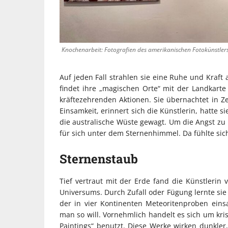
Knochenarbeit: Fotografien des amerikanischen Fotokünstlers 
Auf jeden Fall strahlen sie eine Ruhe und Kraft a
findet ihre „magischen Orte“ mit der Landkarte u
kräftezehrenden Aktionen. Sie übernachtet in Ze
Einsamkeit, erinnert sich die Künstlerin, hatte 
die australische Wüste gewagt. Um die Angst zu
für sich unter dem Sternenhimmel. Da fühlte sic
Sternenstaub
Tief vertraut mit der Erde fand die Künstlerin
Universums. Durch Zufall oder Fügung lernte sie
der in vier Kontinenten Meteoritenproben ein
man so will. Vornehmlich handelt es sich um krist
Paintings“ benutzt. Diese Werke wirken dunkler, 