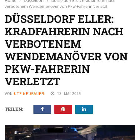
Home
›
Düsseldorf
›
Düsseldorf Eller: Kradfahrerin nach
verbotenem Wendemanöver von Pkw-Fahrerin verletzt
DÜSSELDORF ELLER:
KRADFAHRERIN NACH
VERBOTENEM
WENDEMANÖVER VON
PKW-FAHRERIN
VERLETZT
VON
UTE NEUBAUER
13. MAI 2025
TEILEN: