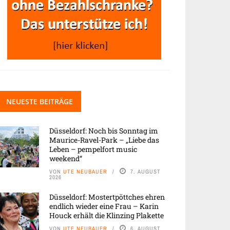
NEUESTE BEITRÄGE
Düsseldorf: Noch bis Sonntag im
Maurice-Ravel-Park – „Liebe das
Leben – pempelfort music
weekend“
VON
UTE NEUBAUER
7. AUGUST
2026
Düsseldorf: Mostertpöttches ehren
endlich wieder eine Frau – Karin
Houck erhält die Klinzing Plakette
VON
UTE NEUBAUER
6. AUGUST