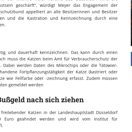
UNTERSTÜTZEN
stsein geschärft”, würdigt Meyer das Engagement der
schutzbund appelliert an alle Besitzerinnen und Besitzer
Die Inspiration des industriellen Chics sind die
lgen und die Kastration und Kennzeichnung durch eine
Werkshallen des Industriezeitalters. Die Basis für
en.
diesen Stil sind große Räume, schlicht gehalten
mit rustikalen Elementen und großen
Fensterflächen. Wie so vieles wurde ...
utig und dauerhaft kennzeichnen. Das kann durch einen
nach muss die Katzen beim Amt für Verbraucherschutz der
n. Dabei werden Daten des Mikrochips oder die Tätowier-
ndene Fortpflanzungstätigkeit der Katze (kastriert oder
Katze wie Fellfarbe oder -zeichnung erfasst. Zudem müssen
aten gemeldet werden
Bußgeld nach sich ziehen
freilebender Katzen in der Landeshauptstadt Düsseldorf
0 Euro geahndet werden und wird vom Institut für
t.