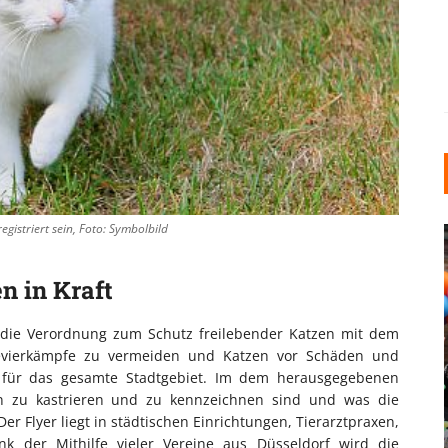
gistriert sein, Foto: Symbolbild
n in Kraft
f die Verordnung zum Schutz freilebender Katzen mit dem
Revierkämpfe zu vermeiden und Katzen vor Schäden und
INDUSTRIELLER CHIC: WIE
 für das gesamte Stadtgebiet. Im dem herausgegebenen
KUNSTSTOFFFENSTER DEN
zen zu kastrieren und zu kennzeichnen sind und was die
LOFT-STIL IN IHREM
r Flyer liegt in städtischen Einrichtungen, Tierarztpraxen,
EINFAMILIENHAUS
 der Mithilfe vieler Vereine aus Düsseldorf wird die