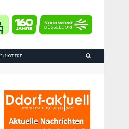
E) NOTIERT
kend“