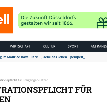
WIRTSCHAFT
KULTUR
SPORT
AM RAND(
ag im Maurice-Ravel-Park – „Liebe das Leben – pempelfort music wee
ationspflicht für Freigänger-Katzen
TRATIONSPFLICHT FÜR
ZEN