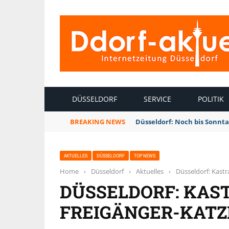
INTERNETZEITUNG DÜSSELDORF
DÜSSELDORF
SERVICE
POLITIK
BREAKING NEWS
Düsseldorf: Noch bis Sonnt
AKTUELLES
DÜSSELDORF
TOP NEWS
Home
›
Düsseldorf
›
Aktuelles
›
Düsseldorf: Kastr
DÜSSELDORF: KAS
FREIGÄNGER-KAT