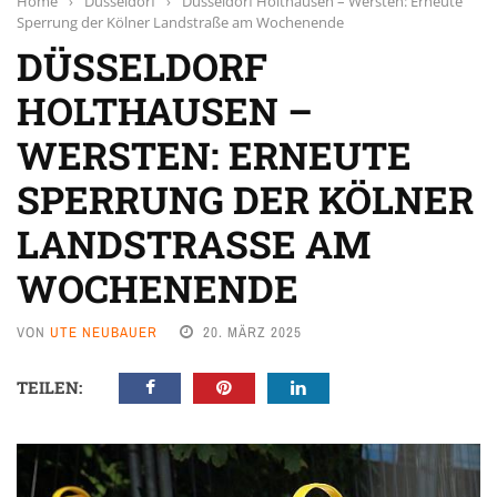
Home
›
Düsseldorf
›
Düsseldorf Holthausen – Wersten: Erneute
Sperrung der Kölner Landstraße am Wochenende
DÜSSELDORF
HOLTHAUSEN –
WERSTEN: ERNEUTE
SPERRUNG DER KÖLNER
LANDSTRASSE AM W
OCHENENDE
VON
UTE NEUBAUER
20. MÄRZ 2025
TEILEN: