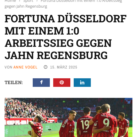
Home
›
Sport
›
Fortuna Düsseldorf mit einem 1:0 Arbeitssieg
gegen Jahn Regensburg
FORTUNA DÜSSELDORF
MIT EINEM 1:0
ARBEITSSIEG GEGEN
JAHN REGENSBURG
VON
ANNE VOGEL
15. MÄRZ 2025
TEILEN: