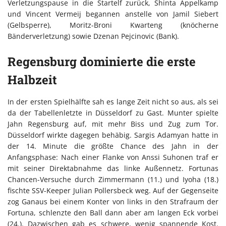
Verletzungspause in die Startelf zurück, Shinta Appelkamp
und Vincent Vermeij begannen anstelle von Jamil Siebert
(Gelbsperre), Moritz-Broni Kwarteng (knöcherne
Bänderverletzung) sowie Dzenan Pejcinovic (Bank).
Regensburg dominierte die erste
Halbzeit
In der ersten Spielhälfte sah es lange Zeit nicht so aus, als sei
da der Tabellenletzte in Düsseldorf zu Gast. Munter spielte
Jahn Regensburg auf, mit mehr Biss und Zug zum Tor.
Düsseldorf wirkte dagegen behäbig. Sargis Adamyan hatte in
der 14. Minute die größte Chance des Jahn in der
Anfangsphase: Nach einer Flanke von Anssi Suhonen traf er
mit seiner Direktabnahme das linke Außennetz. Fortunas
Chancen-Versuche durch Zimmermann (11.) und Iyoha (18.)
fischte SSV-Keeper Julian Pollersbeck weg. Auf der Gegenseite
zog Ganaus bei einem Konter von links in den Strafraum der
Fortuna, schlenzte den Ball dann aber am langen Eck vorbei
(24.). Dazwischen gab es schwere, wenig spannende Kost.