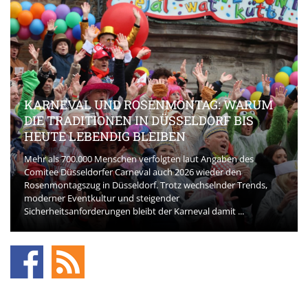
KARNEVAL UND ROSENMONTAG: WARUM
DIE TRADITIONEN IN DÜSSELDORF BIS
HEUTE LEBENDIG BLEIBEN
Mehr als 700.000 Menschen verfolgten laut Angaben des
Comitee Düsseldorfer Carneval auch 2026 wieder den
Rosenmontagszug in Düsseldorf. Trotz wechselnder Trends,
moderner Eventkultur und steigender
Sicherheitsanforderungen bleibt der Karneval damit ...