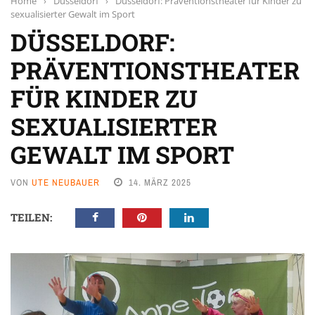
Home
›
Düsseldorf
›
Düsseldorf: Präventionstheater für Kinder zu
sexualisierter Gewalt im Sport
DÜSSELDORF:
PRÄVENTIONSTHEATER
FÜR KINDER ZU
SEXUALISIERTER
GEWALT IM SPORT
VON
UTE NEUBAUER
14. MÄRZ 2025
TEILEN: