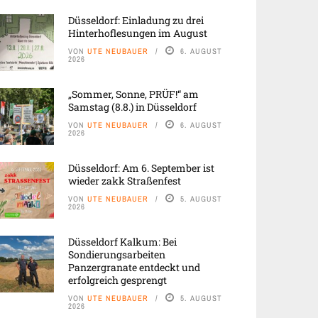
Düsseldorf: Einladung zu drei
Hinterhoflesungen im August
VON
UTE NEUBAUER
6. AUGUST
2026
„Sommer, Sonne, PRÜF!“ am
Samstag (8.8.) in Düsseldorf
VON
UTE NEUBAUER
6. AUGUST
2026
Düsseldorf: Am 6. September ist
wieder zakk Straßenfest
VON
UTE NEUBAUER
5. AUGUST
2026
Düsseldorf Kalkum: Bei
Sondierungsarbeiten
Panzergranate entdeckt und
erfolgreich gesprengt
VON
UTE NEUBAUER
5. AUGUST
2026