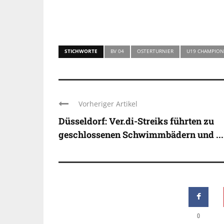
STICHWORTE
BV 04
OSTERTURNIER
U19 CHAMPION
Vorheriger Artikel
Düsseldorf: Ver.di-Streiks führten zu
geschlossenen Schwimmbädern und ...
0