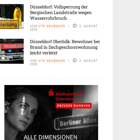
Düsseldorf: Vollsperrung der
Bergischen Landstraße wegen
Wasserrohrbruch
VON
UTE NEUBAUER
5. AUGUST
2026
Düsseldorf Oberbilk: Bewohner bei
Brand in Dachgeschosswohnung
leicht verletzt
VON
UTE NEUBAUER
4. AUGUST
2026