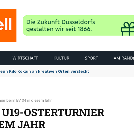
WIRTSCHAFT
KULTUR
SPORT
AM RAND(
Neun Kilo Kokain an kreativen Orten versteckt
ier beim BV 04 in diesem Jahr
 U19-OSTERTURNIER
SEM JAHR