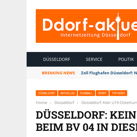
INTERNETZEITUNG DÜSSELDORF
DÜSSELDORF
SERVICE
POLITIK
BREAKING NEWS
Zoll Flughafen Düsseldorf: 
DÜSSELDORF
AKTUELLES
FUSSBALL
SPORT
TOP NEWS
Home
›
Düsseldorf
›
Düsseldorf: Kein U19-Osterturn
DÜSSELDORF: KEIN
BEIM BV 04 IN DIE