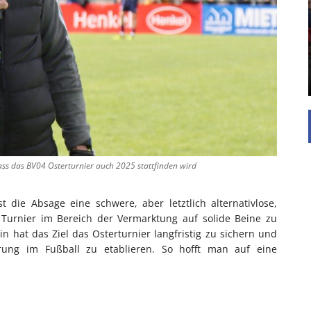
Die Inspiration des industriellen Chics sind die
Werkshallen des Industriezeitalters. Die Basis für
diesen Stil sind große Räume, schlicht gehalten
mit rustikalen Elementen und großen
Fensterflächen. Wie so vieles wurde ...
ss das BV04 Osterturnier auch 2025 stattfinden wird
 die Absage eine schwere, aber letztlich alternativlose,
 Turnier im Bereich der Vermarktung auf solide Beine zu
n hat das Ziel das Osterturnier langfristig zu sichern und
rung im Fußball zu etablieren. So hofft man auf eine