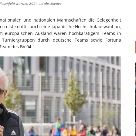
s Giesenfeld wurden 2024 verabschiedet
nationalen und nationalen Mannschaften die Gelegenheit
en reiste dafür auch eine japanische Hochschulauswahl an,
m europäischen Ausland waren hochkarätigem Teams in
e Turniergruppen durch deutsche Teams sowie Fortuna
Team des BV 04.
INDUSTRIELLER CHIC: WIE
KUNSTSTOFFFENSTER DEN
LOFT-STIL IN IHREM
EINFAMILIENHAUS
UNTERSTÜTZEN