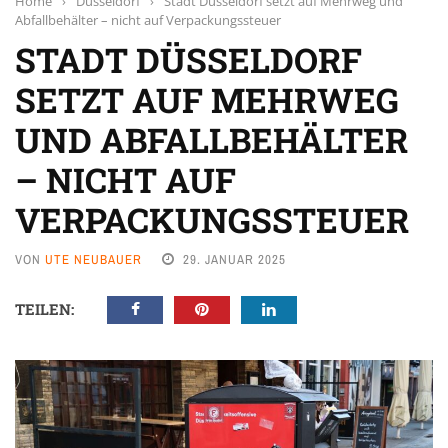
Home
›
Düsseldorf
›
Stadt Düsseldorf setzt auf Mehrweg und
Abfallbehälter – nicht auf Verpackungssteuer
STADT DÜSSELDORF
SETZT AUF MEHRWEG
UND ABFALLBEHÄLTER
– NICHT AUF
VERPACKUNGSSTEUER
VON
UTE NEUBAUER
29. JANUAR 2025
TEILEN: