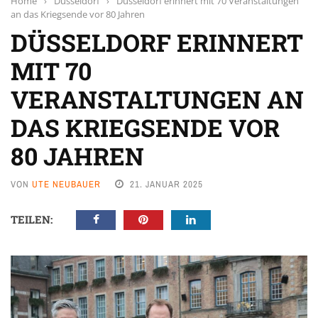
Home
›
Düsseldorf
›
Düsseldorf erinnert mit 70 Veranstaltungen
an das Kriegsende vor 80 Jahren
DÜSSELDORF ERINNERT
MIT 70
VERANSTALTUNGEN AN
DAS KRIEGSENDE VOR
80 JAHREN
VON
UTE NEUBAUER
21. JANUAR 2025
TEILEN: