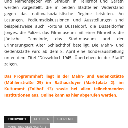
und Namensgeber von Straßen in Hellerhof und Garath
werden vorgestellt, die in beiden Stadtteilen Widerstand
gegen das nationalsozialistische Regime leisteten. An
Lesungen, Podiumsdiskussionen und Ausstellungen sind
beispielsweise auch Fortuna Düsseldorf, die Düsseldorfer
Jonges, die Polizei, das Filmmuseum mit einer Filmreihe, die
Jüdische Gemeinde, das Stadtmuseum und der
Erinnerungsort Alter Schlachthof beteiligt. Die Mahn- und
Gedenkstätte wird ab dem 8. April eine Sonderausstellung
unter dem Titel “Düsseldorf 1945: ÜberLeben in der Stadt”
zeigen.
Das Programmheft liegt in der Mahn- und Gedenkstätte
(Mühlenstraße 29) im Rathausfoyer (Marktplatz 2), im
Kulturamt (Zollhof 13) sowie bei allen teilnehmenden
Institutionen aus. Online kann es hier abgerufen werden.
STICHWORTE
GEDENKEN
KRIEGSENDE
MAHN- UND GEDENKSTÄTTE