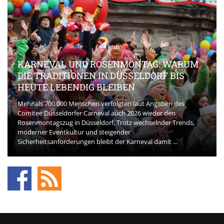
KARNEVAL UND ROSENMONTAG: WARUM
DIE TRADITIONEN IN DÜSSELDORF BIS
HEUTE LEBENDIG BLEIBEN
Mehr als 700.000 Menschen verfolgten laut Angaben des
Comitee Düsseldorfer Carneval auch 2026 wieder den
Rosenmontagszug in Düsseldorf. Trotz wechselnder Trends,
moderner Eventkultur und steigender
Sicherheitsanforderungen bleibt der Karneval damit ...