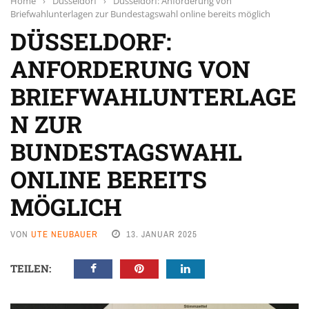
Home
›
Düsseldorf
›
Düsseldorf: Anforderung von
Briefwahlunterlagen zur Bundestagswahl online bereits möglich
DÜSSELDORF:
ANFORDERUNG VON
BRIEFWAHLUNTERLAGE
N ZUR
BUNDESTAGSWAHL
ONLINE BEREITS
MÖGLICH
VON
UTE NEUBAUER
13. JANUAR 2025
TEILEN: