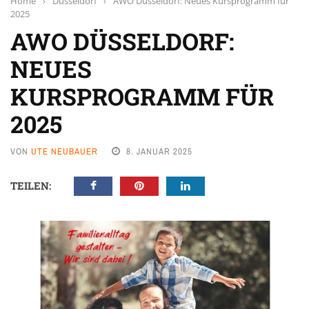
Home
›
Düsseldorf
›
AWO Düsseldorf: Neues Kursprogramm für
2025
AWO DÜSSELDORF:
NEUES
KURSPROGRAMM FÜR
2025
VON
UTE NEUBAUER
8. JANUAR 2025
TEILEN: