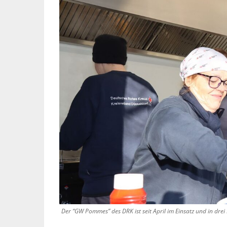
Der “GW Pommes” des DRK ist seit April im Einsatz und in drei