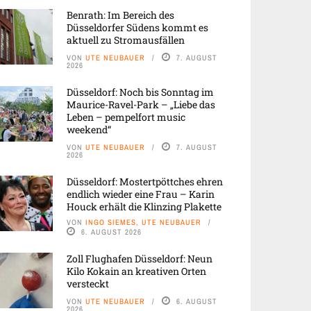
Benrath: Im Bereich des
Düsseldorfer Südens kommt es
aktuell zu Stromausfällen
VON
UTE NEUBAUER
7. AUGUST
2026
Düsseldorf: Noch bis Sonntag im
Maurice-Ravel-Park – „Liebe das
Leben – pempelfort music
weekend“
VON
UTE NEUBAUER
7. AUGUST
2026
Düsseldorf: Mostertpöttches ehren
endlich wieder eine Frau – Karin
Houck erhält die Klinzing Plakette
VON
INGO SIEMES, UTE NEUBAUER
6. AUGUST 2026
Zoll Flughafen Düsseldorf: Neun
Kilo Kokain an kreativen Orten
versteckt
VON
UTE NEUBAUER
6. AUGUST
2026