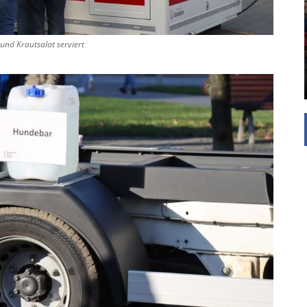
UNTERSTÜTZEN
Die Inspiration des industriellen Chics sind die
Werkshallen des Industriezeitalters. Die Basis für
nd Krautsalat serviert
diesen Stil sind große Räume, schlicht gehalten
mit rustikalen Elementen und großen
Fensterflächen. Wie so vieles wurde ...