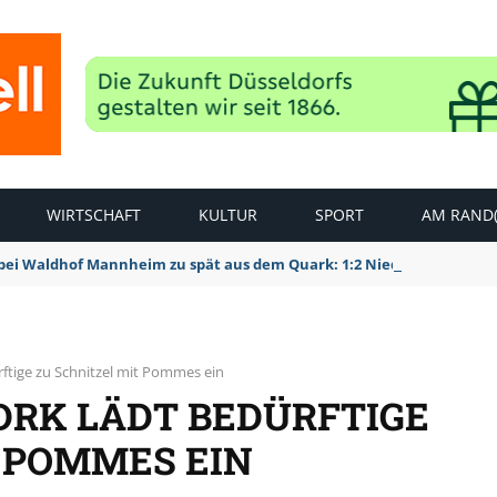
WIRTSCHAFT
KULTUR
SPORT
AM RAND(
bei Waldhof Mannheim zu spät aus dem Quark: 1:2 Niederlage
rftige zu Schnitzel mit Pommes ein
DRK LÄDT BEDÜRFTIGE
T POMMES EIN