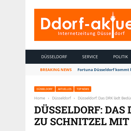
INTERNETZEITUNG DÜSSELDORF
DÜSSELDORF
SERVICE
POLITIK
BREAKING NEWS
Fortuna Düsseldorf kommt 
DÜSSELDORF
AKTUELLES
TOP NEWS
Home
›
Düsseldorf
›
Düsseldorf: Das DRK lädt Bedü
DÜSSELDORF: DAS 
ZU SCHNITZEL MI