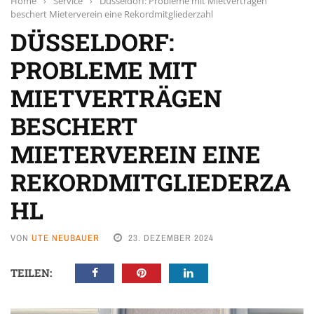
Home
›
Service
›
Düsseldorf: Probleme mit Mietverträgen
beschert Mieterverein eine Rekordmitgliederzahl
DÜSSELDORF:
PROBLEME MIT
MIETVERTRÄGEN
BESCHERT
MIETERVEREIN EINE
REKORDMITGLIEDERZA
HL
VON
UTE NEUBAUER
23. DEZEMBER 2024
TEILEN: