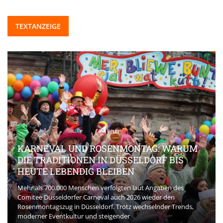
TEXTANZEIGE
KARNEVAL UND ROSENMONTAG: WARUM
DIE TRADITIONEN IN DÜSSELDORF BIS
HEUTE LEBENDIG BLEIBEN
Mehr als 700.000 Menschen verfolgten laut Angaben des
Comitee Düsseldorfer Carneval auch 2026 wieder den
Rosenmontagszug in Düsseldorf. Trotz wechselnder Trends,
moderner Eventkultur und steigender