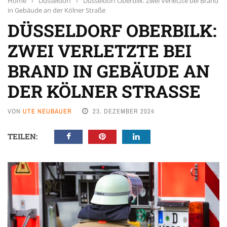
Home
›
Düsseldorf
›
Düsseldorf Oberbilk: Zwei Verletzte bei Brand
in Gebäude an der Kölner Straße
DÜSSELDORF OBERBILK:
ZWEI VERLETZTE BEI
BRAND IN GEBÄUDE AN
DER KÖLNER STRASSE
VON
UTE NEUBAUER
23. DEZEMBER 2024
TEILEN: