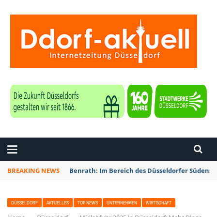
ZEITUNG DÜSSELDORF
BREAKING NEWS
Benrath: Im Bereich des Düsseldorfer Südens 
DÜSSELDORF
AKTUELLES
TOP NEWS
UNTERNEHMEN
WIRTSCHAFT