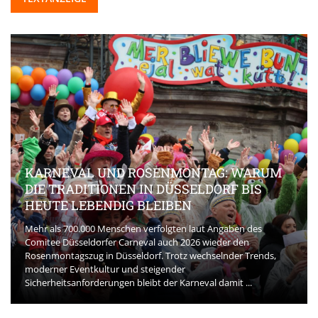
KARNEVAL UND ROSENMONTAG: WARUM
DIE TRADITIONEN IN DÜSSELDORF BIS
HEUTE LEBENDIG BLEIBEN
Mehr als 700.000 Menschen verfolgten laut Angaben des
Comitee Düsseldorfer Carneval auch 2026 wieder den
Rosenmontagszug in Düsseldorf. Trotz wechselnder Trends,
moderner Eventkultur und steigender
Sicherheitsanforderungen bleibt der Karneval damit ...