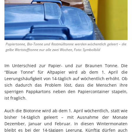
Papiertonne, Bio-Tonne und Restmülltonne werden wöchentlich geleert – die
gelbe Wertstofftonne nur alle zwei Wochen, Foto: Symbolbild
Im Unterschied zur Papier- und zur Braunen Tonne. Die
“Blaue Tonne” für Altpapier wird ab dem 1. April die
Leerungshäufigkeit von 14-täglich auf wöchentlich erhöht. Ob
sich dadurch das Problem löst, dass die Menschen ihre
sperrigen Pappkartons neben den Papiercontainer stapeln,
ist fraglich.
Auch die Biotonne wird ab dem 1. April wöchentlich, statt wie
bisher 14-täglich geleert – mit Ausnahme der Monate
Dezember, Januar und Februar. In diesen Wintermonaten
bleibt es bei der 14-tägigen Leerung. Künftig dürfen auch