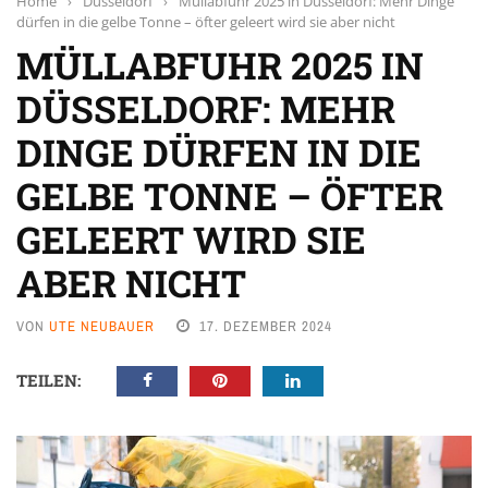
Home
›
Düsseldorf
›
Müllabfuhr 2025 in Düsseldorf: Mehr Dinge
dürfen in die gelbe Tonne – öfter geleert wird sie aber nicht
MÜLLABFUHR 2025 IN
DÜSSELDORF: MEHR
DINGE DÜRFEN IN DIE
GELBE TONNE – ÖFTER
GELEERT WIRD SIE
ABER NICHT
VON
UTE NEUBAUER
17. DEZEMBER 2024
TEILEN: