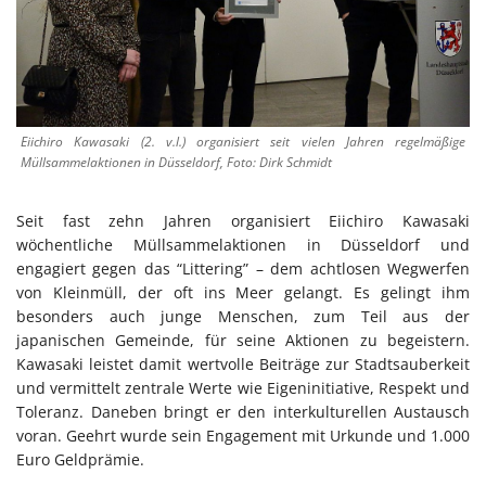
Eiichiro Kawasaki (2. v.l.) organisiert seit vielen Jahren regelmäßige
Müllsammelaktionen in Düsseldorf, Foto: Dirk Schmidt
Seit fast zehn Jahren organisiert Eiichiro Kawasaki
wöchentliche Müllsammelaktionen in Düsseldorf und
engagiert gegen das “Littering” – dem achtlosen Wegwerfen
von Kleinmüll, der oft ins Meer gelangt. Es gelingt ihm
besonders auch junge Menschen, zum Teil aus der
japanischen Gemeinde, für seine Aktionen zu begeistern.
Kawasaki leistet damit wertvolle Beiträge zur Stadtsauberkeit
und vermittelt zentrale Werte wie Eigeninitiative, Respekt und
Toleranz. Daneben bringt er den interkulturellen Austausch
voran. Geehrt wurde sein Engagement mit Urkunde und 1.000
Euro Geldprämie.