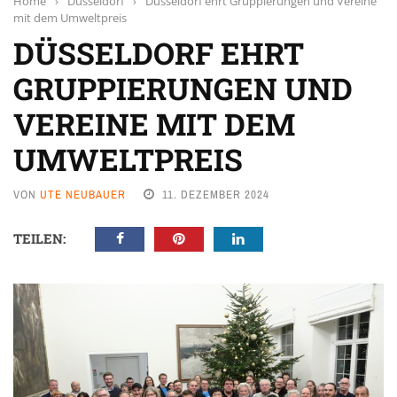
Home
›
Düsseldorf
›
Düsseldorf ehrt Gruppierungen und Vereine
mit dem Umweltpreis
DÜSSELDORF EHRT
GRUPPIERUNGEN UND
VEREINE MIT DEM
UMWELTPREIS
VON
UTE NEUBAUER
11. DEZEMBER 2024
TEILEN: