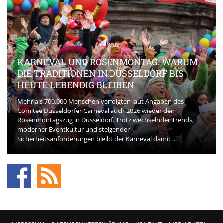
KARNEVAL UND ROSENMONTAG: WARUM
DIE TRADITIONEN IN DÜSSELDORF BIS
HEUTE LEBENDIG BLEIBEN
Mehr als 700.000 Menschen verfolgten laut Angaben des
Comitee Düsseldorfer Carneval auch 2026 wieder den
Rosenmontagszug in Düsseldorf. Trotz wechselnder Trends,
moderner Eventkultur und steigender
Sicherheitsanforderungen bleibt der Karneval damit ...