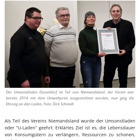
Der Umsonstladen Düsseldorf ist Teil von Niemandsland. der Verein war
bereits 2014 mit dem Umweltpreis ausgezeichnet worden, nun ging die
Ehrung an den Laden, Foto: Dirk Schmidt
Als Teil des Vereins Niemandsland wurde der Umsonstladen
oder “U-Laden” geehrt. Erklärtes Ziel ist es, die Lebensdauer
von Konsumgütern zu verlängern, Ressourcen zu schonen,