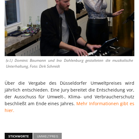
(v.l.) Dominic Baumann und Ina Dahlenburg gestalteten die musikalische
Unterhaltung, Foto: Dirk Schmidt
Über die Vergabe des Düsseldorfer Umweltpreises wird
jährlich entschieden. Eine Jury bereitet die Entscheidung vor,
der Ausschuss für Umwelt-, Klima- und Verbraucherschutz
beschließt am Ende eines Jahres.
Mehr Informationen gibt es
hier.
STICHWORTE
UMWELTPREIS