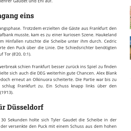
kkehrer Gaudet und Ehl auf.
hgang eins
angsphase. Trotzdem erzielten die Gäste aus Frankfurt den
rafbank musste, kam es zu einer kuriosen Szene. Haukeland
m Hinfallen rutschte die Scheibe unter ihm durch. Cedric
te den Puck über die Linie. Die Schiedsrichter benötigten
 Tor (8‘20, 0:1).
rbreak schien Frankfurt besser zurück ins Spiel zu finden
elte sich auch die DEG weiterhin gute Chancen. Alex Blank
och erneut an Olkinuora scheiterte. Die Partie war bis zu
 schlug Frankfurt zu. Ein Schuss knapp links über den
19‘13).
ür Düsseldorf
 30 Sekunden holte sich Tyler Gaudet die Scheibe in der
nd der versenkte den Puck mit einem Schuss aus dem hohen