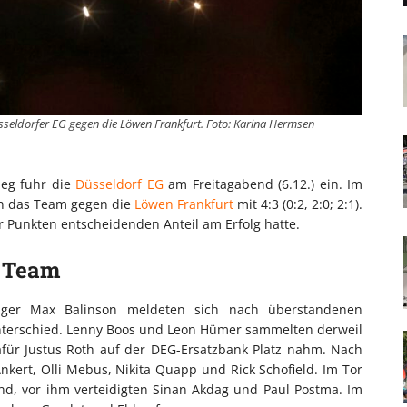
sseldorfer EG gegen die Löwen Frankfurt. Foto: Karina Hermsen
ieg fuhr die
Düsseldorf EG
am Freitagabend (6.12.) ein. Im
n das Team gegen die
Löwen Frankfurt
mit 4:3 (0:2, 2:0; 2:1).
r Punkten entscheidenden Anteil am Erfolg hatte.
s Team
diger Max Balinson meldeten sich nach überstandenen
Unterschied. Lenny Boos und Leon Hümer sammelten derweil
afür Justus Roth auf der DEG-Ersatzbank Platz nahm. Nach
nkert, Olli Mebus, Nikita Quapp und Rick Schofield. Im Tor
nd, vor ihm verteidigten Sinan Akdag und Paul Postma. Im