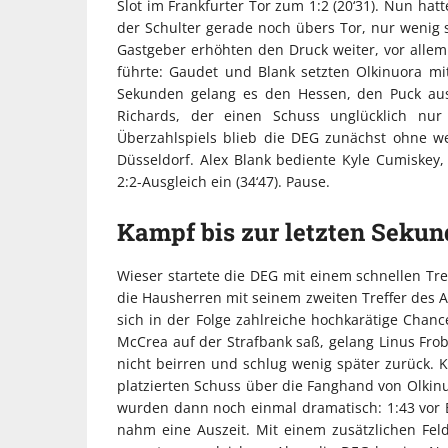
Slot im Frankfurter Tor zum 1:2 (20‘31). Nun hat
der Schulter gerade noch übers Tor, nur wenig 
Gastgeber erhöhten den Druck weiter, vor allem
führte: Gaudet und Blank setzten Olkinuora mi
Sekunden gelang es den Hessen, den Puck aus
Richards, der einen Schuss unglücklich nur
Überzahlspiels blieb die DEG zunächst ohne we
Düsseldorf. Alex Blank bediente Kyle Cumiskey
2:2-Ausgleich ein (34‘47). Pause.
Kampf bis zur letzten Sekun
Wieser startete die DEG mit einem schnellen Tre
die Hausherren mit seinem zweiten Treffer des A
sich in der Folge zahlreiche hochkarätige Chan
McCrea auf der Strafbank saß, gelang Linus Frobe
nicht beirren und schlug wenig später zurück. 
platzierten Schuss über die Fanghand von Olkinu
wurden dann noch einmal dramatisch: 1:43 vor E
nahm eine Auszeit. Mit einem zusätzlichen Feld