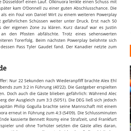
te Düsseldorf einen Lauf. Olkinuora lenkte einen Schuss mit
später kam O’Donnell zu einer guten Abschlusschance. Die
 als ein Foul von Daniel Wirt zu einem weiteren Powerplay
t gefährlichen Schüssen weiter unter Druck. Erst nach 50
 der eigenen Zone zu klären. Kurz darauf war es Justin
 an den Pfosten abfälschte. Trotz eines sehenswerten
iteren Torerfolg. Beim nächsten Powerplay belohnte sich
, dessen Pass Tyler Gaudet fand. Der Kanadier netzte zum
de
ffer: Nur 22 Sekunden nach Wiederanpfiff brachte Alex Ehl
bends zum 3:2 in Führung (40‘22). Die Gastgeber erspielten
cen. Doch auch die Gäste blieben gefährlich: Während Alec
rg der Ausgleich zum 3:3 (50‘51). Die DEG ließ sich jedoch
Kapitän Philip Gogulla brachte seine Mannschaft mit einem
INDUSTRIELLER CHIC: WIE
ora erneut in Führung zum 4:3 (54‘09). Die Schlussminuten
KUNSTSTOFFFENSTER DEN
nde kassierte Bennett Rosmy eine Strafzeit, und Frankfurt
LOFT-STIL IN IHREM
spieler und ohne Torhüter setzten die Gäste alles daran,
EINFAMILIENHAUS