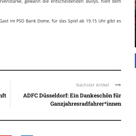
rvenstärke, gewann die entscheidenden Bullys, hielt dem
UNTERSTÜTZEN
Die Inspiration des industriellen Chics sind die
Gast im PSD Bank Dome, für das Spiel ab 19.15 Uhr gibt es
Werkshallen des Industriezeitalters. Die Basis für
diesen Stil sind große Räume, schlicht gehalten
mit rustikalen Elementen und großen
Fensterflächen. Wie so vieles wurde ...
Nächster Artikel
nft
ADFC Düsseldorf: Ein Dankeschön für
Ganzjahresradfahrer*innen