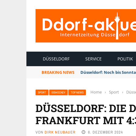
INTERNETZEITUNG DÜSSELDORF
DÜSSELDORF
SERVICE
POLITIK
BREAKING NEWS
Düsseldorf: Noch bis Sonnt
Home
›
Sport
›
Düsse
SPORT
EISHOCKEY
TOP NEWS
DÜSSELDORF: DIE 
FRANKFURT MIT 4:
VON
DIRK NEUBAUER
6. DEZEMBER 2024