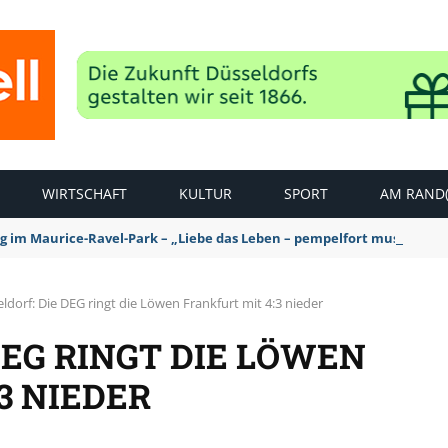
WIRTSCHAFT
KULTUR
SPORT
AM RAND(
ag im Maurice-Ravel-Park – „Liebe das Leben – pempelfort music wee
ldorf: Die DEG ringt die Löwen Frankfurt mit 4:3 nieder
DEG RINGT DIE LÖWEN
3 NIEDER