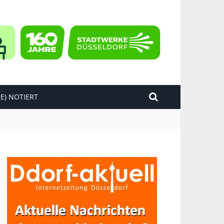
E) NOTIERT
kend“