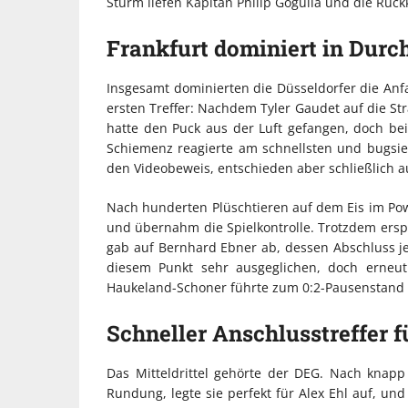
Sturm liefen Kapitän Philip Gogulla und die Rüc
Frankfurt dominiert in Durc
Insgesamt dominierten die Düsseldorfer die Anf
ersten Treffer: Nachdem Tyler Gaudet auf die St
hatte den Puck aus der Luft gefangen, doch bei
Schiemenz reagierte am schnellsten und bugsier
den Videobeweis, entschieden aber schließlich auf
Nach hunderten Plüschtieren auf dem Eis im Powe
und übernahm die Spielkontrolle. Trotzdem erspi
gab auf Bernhard Ebner ab, dessen Abschluss jed
diesem Punkt sehr ausgeglichen, doch erneut
Haukeland-Schoner führte zum 0:2-Pausenstand (
Schneller Anschlusstreffer f
Das Mitteldrittel gehörte der DEG. Nach knapp
Rundung, legte sie perfekt für Alex Ehl auf, u