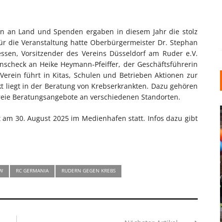
äten an Land und Spenden ergaben in diesem Jahr die stolz
ür die Veranstaltung hatte Oberbürgermeister Dr. Stephan
sen, Vorsitzender des Vereins Düsseldorf am Ruder e.V.
nscheck an Heike Heymann-Pfeiffer, der Geschäftsführerin
erein führt in Kitas, Schulen und Betrieben Aktionen zur
t liegt in der Beratung von Krebserkrankten. Dazu gehören
freie Beratungsangebote an verschiedenen Standorten.
 am 30. August 2025 im Medienhafen statt. Infos dazu gibt
RW
RC GERMANIA
RUDERN GEGEN KREBS
INDUSTRIELLER CHIC: WIE
KUNSTSTOFFFENSTER DEN
LOFT-STIL IN IHREM
EINFAMILIENHAUS