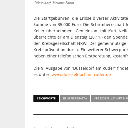
Düsseldorf, Melanie Zanin
Die Startgebühren, die Erlöse diverser Aktivit
Summe von 35.000 Euro. Die Schirmherrschaft f
Keller übernommen. Gemeinsam mit Kurt Nelles
überreichte er am Dienstag (26.11.) den Spende
der Krebsgesellschaft NRW. Der gemeinnützige V
Krebsprävention durch. Ein weiterer Schwerpunk
neben einer telefonischen Erstberatung, kosten
Die 9. Ausgabe von “Düsseldorf am Ruder” findet
es unter:
www.duesseldorf-am-ruder.de
STICHWORTE
BENEFIZREGATTA
KREBSGESELLSCHAFT N