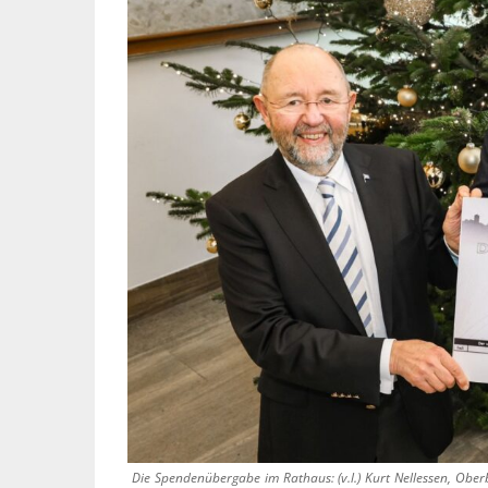
Die Spendenübergabe im Rathaus: (v.l.) Kurt Nellessen, Ober