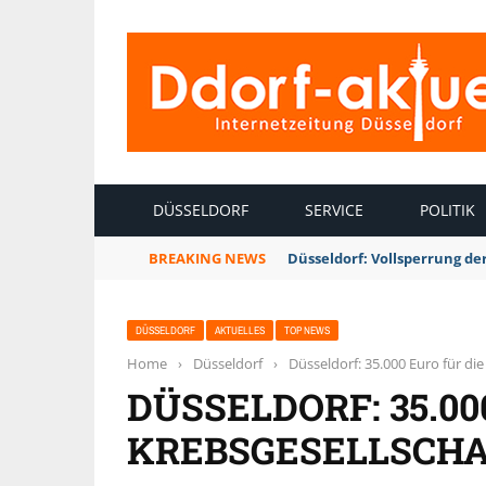
INTERNETZEITUNG DÜSSELDORF
DÜSSELDORF
SERVICE
POLITIK
BREAKING NEWS
Düsseldorf: Vollsperrung 
DÜSSELDORF
AKTUELLES
TOP NEWS
Home
›
Düsseldorf
›
Düsseldorf: 35.000 Euro für di
DÜSSELDORF: 35.00
KREBSGESELLSCHA