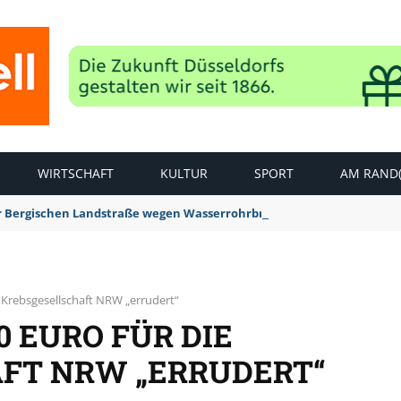
WIRTSCHAFT
KULTUR
SPORT
AM RAND(
der Bergischen Landstraße wegen Wasserrohrbruch aufgehoben
e Krebsgesellschaft NRW „errudert“
0 EURO FÜR DIE
FT NRW „ERRUDERT“