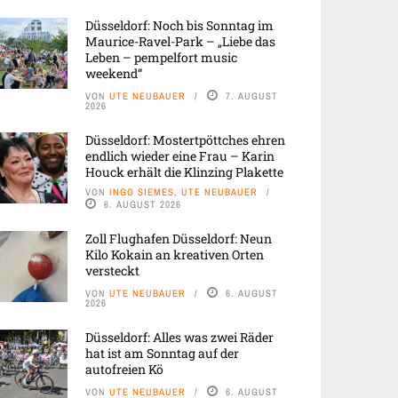
Düsseldorf: Noch bis Sonntag im
Maurice-Ravel-Park – „Liebe das
Leben – pempelfort music
weekend“
VON
UTE NEUBAUER
7. AUGUST
2026
Düsseldorf: Mostertpöttches ehren
endlich wieder eine Frau – Karin
Houck erhält die Klinzing Plakette
VON
INGO SIEMES, UTE NEUBAUER
6. AUGUST 2026
Zoll Flughafen Düsseldorf: Neun
Kilo Kokain an kreativen Orten
versteckt
VON
UTE NEUBAUER
6. AUGUST
2026
Düsseldorf: Alles was zwei Räder
hat ist am Sonntag auf der
autofreien Kö
VON
UTE NEUBAUER
6. AUGUST