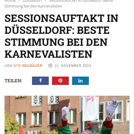
Home
›
Düsseldorf
›
Sessionsauftakt in Düsseldorf: Beste
Stimmung bei den Karnevalisten
SESSIONSAUFTAKT IN
DÜSSELDORF: BESTE
STIMMUNG BEI DEN
KARNEVALISTEN
VON
UTE NEUBAUER
11. NOVEMBER 2024
TEILEN: