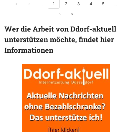
First page
Previous page
Show previous 5 pages
Show nex
«
‹
…
1
2
3
4
5
…
Next page
Last page
›
»
Wer die Arbeit von Ddorf-aktuell
unterstützen möchte, findet hier
Informationen