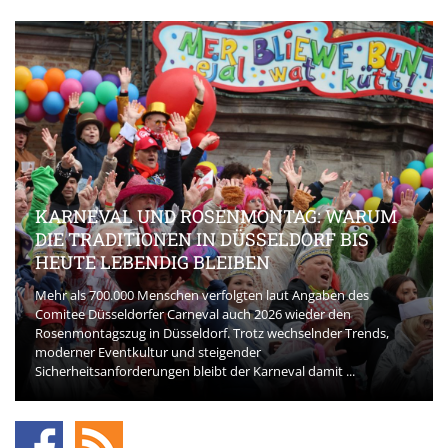
KARNEVAL UND ROSENMONTAG: WARUM
DIE TRADITIONEN IN DÜSSELDORF BIS
HEUTE LEBENDIG BLEIBEN
Mehr als 700.000 Menschen verfolgten laut Angaben des
Comitee Düsseldorfer Carneval auch 2026 wieder den
Rosenmontagszug in Düsseldorf. Trotz wechselnder Trends,
moderner Eventkultur und steigender
Sicherheitsanforderungen bleibt der Karneval damit ...