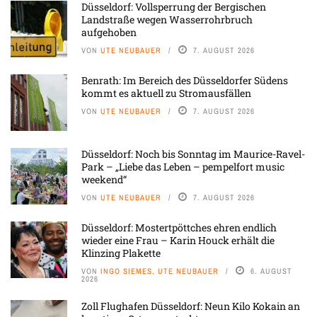
Düsseldorf: Vollsperrung der Bergischen
Landstraße wegen Wasserrohrbruch
aufgehoben
VON
UTE NEUBAUER
7. AUGUST 2026
Benrath: Im Bereich des Düsseldorfer Südens
kommt es aktuell zu Stromausfällen
VON
UTE NEUBAUER
7. AUGUST 2026
Düsseldorf: Noch bis Sonntag im Maurice-Ravel-
Park – „Liebe das Leben – pempelfort music
weekend“
VON
UTE NEUBAUER
7. AUGUST 2026
Düsseldorf: Mostertpöttches ehren endlich
wieder eine Frau – Karin Houck erhält die
Klinzing Plakette
VON
INGO SIEMES, UTE NEUBAUER
6. AUGUST
2026
Zoll Flughafen Düsseldorf: Neun Kilo Kokain an