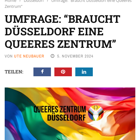
Home
›
Düsseldorf
›
Umfrage: “Braucht Düsseldorf eine Queeres
Zentrum”
UMFRAGE: “BRAUCHT
DÜSSELDORF EINE
QUEERES ZENTRUM”
VON
UTE NEUBAUER
5. NOVEMBER 2024
TEILEN: