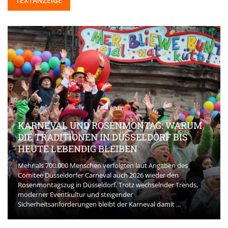
TEXTANZEIGE
KARNEVAL UND ROSENMONTAG: WARUM
DIE TRADITIONEN IN DÜSSELDORF BIS
HEUTE LEBENDIG BLEIBEN
Mehr als 700.000 Menschen verfolgten laut Angaben des
Comitee Düsseldorfer Carneval auch 2026 wieder den
Rosenmontagszug in Düsseldorf. Trotz wechselnder Trends,
moderner Eventkultur und steigender
Sicherheitsanforderungen bleibt der Karneval damit ...