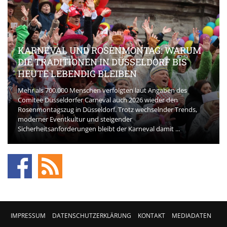
KARNEVAL UND ROSENMONTAG: WARUM
DIE TRADITIONEN IN DÜSSELDORF BIS
HEUTE LEBENDIG BLEIBEN
Mehr als 700.000 Menschen verfolgten laut Angaben des
Comitee Düsseldorfer Carneval auch 2026 wieder den
Rosenmontagszug in Düsseldorf. Trotz wechselnder Trends,
moderner Eventkultur und steigender
Sicherheitsanforderungen bleibt der Karneval damit ...
IMPRESSUM
DATENSCHUTZERKLÄRUNG
KONTAKT
MEDIADATEN