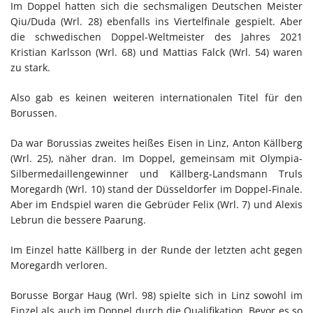
Im Doppel hatten sich die sechsmaligen Deutschen Meister
Qiu/Duda (Wrl. 28) ebenfalls ins Viertelfinale gespielt. Aber
die schwedischen Doppel-Weltmeister des Jahres 2021
Kristian Karlsson (Wrl. 68) und Mattias Falck (Wrl. 54) waren
zu stark.
Also gab es keinen weiteren internationalen Titel für den
Borussen.
Da war Borussias zweites heißes Eisen in Linz, Anton Källberg
(Wrl. 25), näher dran. Im Doppel, gemeinsam mit Olympia-
Silbermedaillengewinner und Källberg-Landsmann Truls
Moregardh (Wrl. 10) stand der Düsseldorfer im Doppel-Finale.
Aber im Endspiel waren die Gebrüder Felix (Wrl. 7) und Alexis
Lebrun die bessere Paarung.
Im Einzel hatte Källberg in der Runde der letzten acht gegen
Moregardh verloren.
Borusse Borgar Haug (Wrl. 98) spielte sich in Linz sowohl im
Einzel als auch im Doppel durch die Qualifikation. Bevor es so