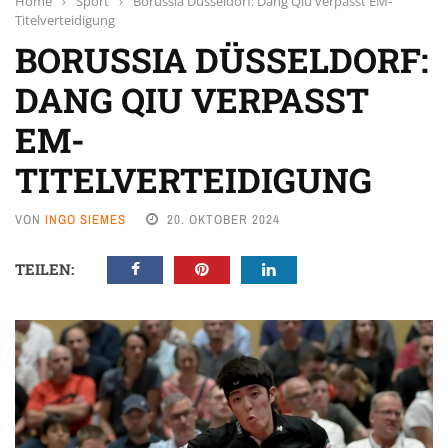
Home
›
Sport
›
Borussia Düsseldorf: Dang Qiu verpasst EM-
Titelverteidigung
BORUSSIA DÜSSELDORF:
DANG QIU VERPASST
EM-
TITELVERTEIDIGUNG
VON
INGO SIEMES
20. OKTOBER 2024
TEILEN: