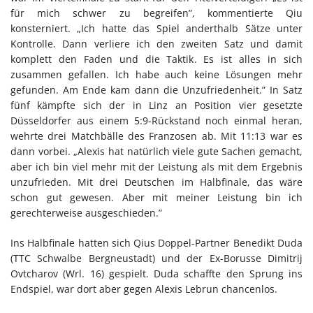
für mich schwer zu begreifen”, kommentierte Qiu
konsterniert. „Ich hatte das Spiel anderthalb Sätze unter
Kontrolle. Dann verliere ich den zweiten Satz und damit
komplett den Faden und die Taktik. Es ist alles in sich
zusammen gefallen. Ich habe auch keine Lösungen mehr
gefunden. Am Ende kam dann die Unzufriedenheit.” In Satz
fünf kämpfte sich der in Linz an Position vier gesetzte
Düsseldorfer aus einem 5:9-Rückstand noch einmal heran,
wehrte drei Matchbälle des Franzosen ab. Mit 11:13 war es
dann vorbei. „Alexis hat natürlich viele gute Sachen gemacht,
aber ich bin viel mehr mit der Leistung als mit dem Ergebnis
unzufrieden. Mit drei Deutschen im Halbfinale, das wäre
schon gut gewesen. Aber mit meiner Leistung bin ich
gerechterweise ausgeschieden.”
Ins Halbfinale hatten sich Qius Doppel-Partner Benedikt Duda
(TTC Schwalbe Bergneustadt) und der Ex-Borusse Dimitrij
Ovtcharov (Wrl. 16) gespielt. Duda schaffte den Sprung ins
Endspiel, war dort aber gegen Alexis Lebrun chancenlos.