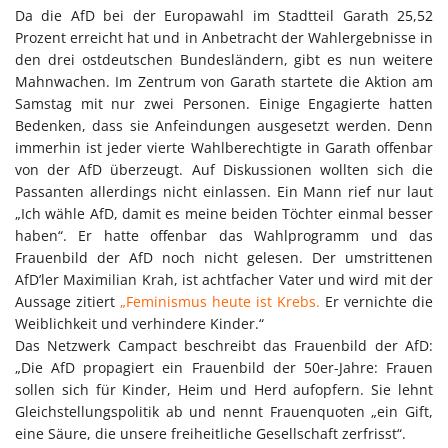
Da die AfD bei der Europawahl im Stadtteil Garath 25,52
Prozent erreicht hat und in Anbetracht der Wahlergebnisse in
den drei ostdeutschen Bundesländern, gibt es nun weitere
Mahnwachen. Im Zentrum von Garath startete die Aktion am
Samstag mit nur zwei Personen. Einige Engagierte hatten
Bedenken, dass sie Anfeindungen ausgesetzt werden. Denn
immerhin ist jeder vierte Wahlberechtigte in Garath offenbar
von der AfD überzeugt. Auf Diskussionen wollten sich die
Passanten allerdings nicht einlassen. Ein Mann rief nur laut
„Ich wähle AfD, damit es meine beiden Töchter einmal besser
haben“. Er hatte offenbar das Wahlprogramm und das
Frauenbild der AfD noch nicht gelesen. Der umstrittenen
AfD’ler Maximilian Krah, ist achtfacher Vater und wird mit der
Aussage zitiert
„Feminismus heute ist Krebs.
Er vernichte die
Weiblichkeit und verhindere Kinder.“
Das Netzwerk Campact beschreibt das Frauenbild der AfD:
„Die AfD propagiert ein Frauenbild der 50er-Jahre: Frauen
sollen sich für Kinder, Heim und Herd aufopfern. Sie lehnt
Gleichstellungspolitik ab und nennt Frauenquoten „ein Gift,
eine Säure, die unsere freiheitliche Gesellschaft zerfrisst“.