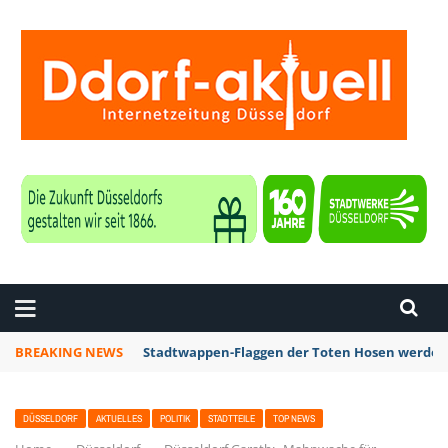
ZEITUNG DÜSSELDORF
BREAKING NEWS
Stadtwappen-Flaggen der Toten Hosen werden z
DÜSSELDORF
AKTUELLES
POLITIK
STADTTEILE
TOP NEWS