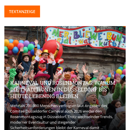
TEXTANZEIGE
KARNEVAL UND ROSENMONTAG: WARUM
DIE TRADITIONEN IN DÜSSELDORF BIS
HEUTE LEBENDIG BLEIBEN
Mehr als 700.000 Menschen verfolgten laut Angaben des
Comitee Düsseldorfer Carneval auch 2026 wieder den
Rosenmontagszug in Düsseldorf. Trotz wechselnder Trends,
moderner Eventkultur und steigender
Sicherheitsanforderungen bleibt der Karneval damit ...