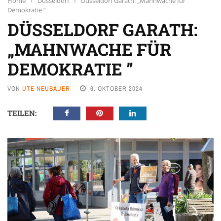
Home
›
Düsseldorf
›
Düsseldorf Garath: „Mahnwache für
Demokratie ”
DÜSSELDORF GARATH:
„MAHNWACHE FÜR
DEMOKRATIE ”
VON
UTE NEUBAUER
6. OKTOBER 2024
TEILEN: