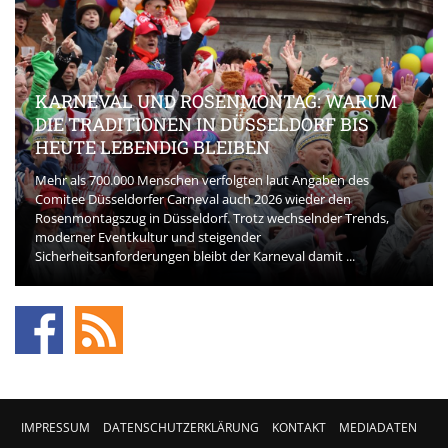
KARNEVAL UND ROSENMONTAG: WARUM
DIE TRADITIONEN IN DÜSSELDORF BIS
HEUTE LEBENDIG BLEIBEN
Mehr als 700.000 Menschen verfolgten laut Angaben des
Comitee Düsseldorfer Carneval auch 2026 wieder den
Rosenmontagszug in Düsseldorf. Trotz wechselnder Trends,
moderner Eventkultur und steigender
Sicherheitsanforderungen bleibt der Karneval damit ...
IMPRESSUM
DATENSCHUTZERKLÄRUNG
KONTAKT
MEDIADATEN