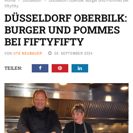
Home
›
Düsseldorf
›
Düsseldorf Oberbilk: Burger und Pommes bei
fiftyfifty
DÜSSELDORF OBERBILK:
BURGER UND POMMES
BEI FIFTYFIFTY
VON
UTE NEUBAUER
29. SEPTEMBER 2024
TEILEN: