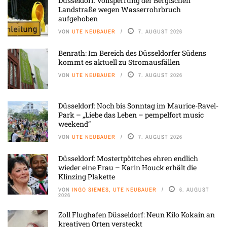
Düsseldorf: Vollsperrung der Bergischen
Landstraße wegen Wasserrohrbruch
aufgehoben
VON
UTE NEUBAUER
7. AUGUST 2026
Benrath: Im Bereich des Düsseldorfer Südens
kommt es aktuell zu Stromausfällen
VON
UTE NEUBAUER
7. AUGUST 2026
Düsseldorf: Noch bis Sonntag im Maurice-Ravel-
Park – „Liebe das Leben – pempelfort music
weekend“
VON
UTE NEUBAUER
7. AUGUST 2026
Düsseldorf: Mostertpöttches ehren endlich
wieder eine Frau – Karin Houck erhält die
Klinzing Plakette
VON
INGO SIEMES, UTE NEUBAUER
6. AUGUST
2026
Zoll Flughafen Düsseldorf: Neun Kilo Kokain an
kreativen Orten versteckt