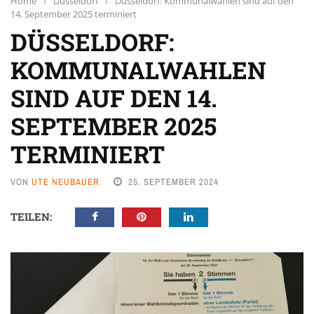
Home
›
Düsseldorf
›
Düsseldorf: Kommunalwahlen sind auf den
14. September 2025 terminiert
DÜSSELDORF:
KOMMUNALWAHLEN
SIND AUF DEN 14.
SEPTEMBER 2025
TERMINIERT
VON
UTE NEUBAUER
25. SEPTEMBER 2024
TEILEN: