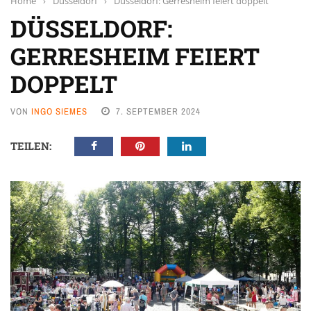
Home
›
Düsseldorf
›
Düsseldorf: Gerresheim feiert doppelt
DÜSSELDORF:
GERRESHEIM FEIERT
DOPPELT
VON
INGO SIEMES
7. SEPTEMBER 2024
TEILEN: