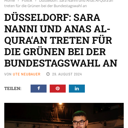
Home
›
Politik
›
Düsseldorf: Sara Nanni und Anas Al-Qura‘an
treten für die Grünen bei der Bundestagswahl an
DÜSSELDORF: SARA
NANNI UND ANAS AL-
QURA‘AN TRETEN FÜR
DIE GRÜNEN BEI DER
BUNDESTAGSWAHL AN
VON
UTE NEUBAUER
29. AUGUST 2024
TEILEN: