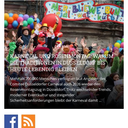
KARNEVAL UND ROSENMONTAG: WARUM
DIE TRADITIONEN IN DÜSSELDORF BIS
HEUTE LEBENDIG BLEIBEN
Mehr als 700.000 Menschen verfolgten laut Angaben des
Comitee Düsseldorfer Carneval auch 2026 wieder den
Rosenmontagszug in Düsseldorf. Trotz wechselnder Trends,
moderner Eventkultur und steigender
Sicherheitsanforderungen bleibt der Karneval damit ...