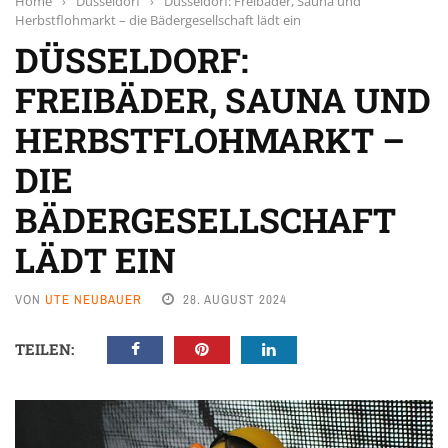
Home
›
Düsseldorf
›
Düsseldorf: Freibäder, Sauna und
Herbstflohmarkt – die Bädergesellschaft lädt ein
DÜSSELDORF:
FREIBÄDER, SAUNA UND
HERBSTFLOHMARKT –
DIE
BÄDERGESELLSCHAFT
LÄDT EIN
VON
UTE NEUBAUER
28. AUGUST 2024
TEILEN: