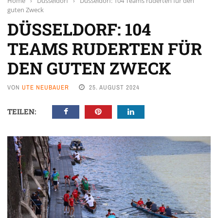
Home
›
Düsseldorf
›
Düsseldorf: 104 Teams ruderten für den
guten Zweck
DÜSSELDORF: 104
TEAMS RUDERTEN FÜR
DEN GUTEN ZWECK
VON
UTE NEUBAUER
25. AUGUST 2024
TEILEN: