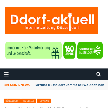
ZEITUNG DÜSSELDORF
BREAKING NEWS
Düsseldorf: Vollsperrung der Bergischen Lan
DÜSSELDORF
AKTUELLES
TOP NEWS