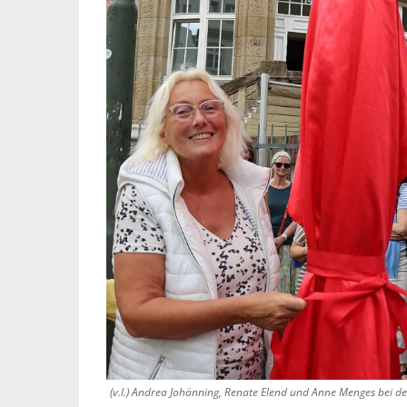
(v.l.) Andrea Johänning, Renate Elend und Anne Menges bei der