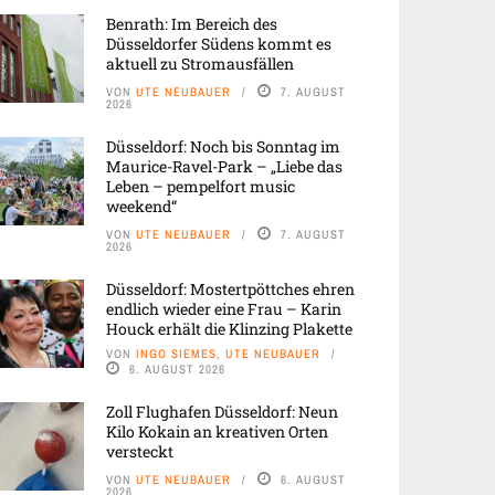
Benrath: Im Bereich des
Düsseldorfer Südens kommt es
aktuell zu Stromausfällen
VON
UTE NEUBAUER
7. AUGUST
2026
Düsseldorf: Noch bis Sonntag im
Maurice-Ravel-Park – „Liebe das
Leben – pempelfort music
weekend“
VON
UTE NEUBAUER
7. AUGUST
2026
Düsseldorf: Mostertpöttches ehren
endlich wieder eine Frau – Karin
Houck erhält die Klinzing Plakette
VON
INGO SIEMES, UTE NEUBAUER
6. AUGUST 2026
Zoll Flughafen Düsseldorf: Neun
Kilo Kokain an kreativen Orten
versteckt
VON
UTE NEUBAUER
6. AUGUST
2026