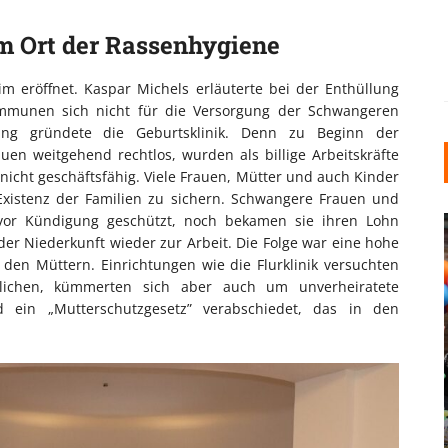
 Ort der Rassenhygiene
m eröffnet. Kaspar Michels erläuterte bei der Enthüllung
ommunen sich nicht für die Versorgung der Schwangeren
tung gründete die Geburtsklinik. Denn zu Beginn der
uen weitgehend rechtlos, wurden als billige Arbeitskräfte
icht geschäftsfähig. Viele Frauen, Mütter und auch Kinder
Existenz der Familien zu sichern. Schwangere Frauen und
or Kündigung geschützt, noch bekamen sie ihren Lohn
der Niederkunft wieder zur Arbeit. Die Folge war eine hohe
 den Müttern. Einrichtungen wie die Flurklinik versuchten
lichen, kümmerten sich aber auch um unverheiratete
 ein „Mutterschutzgesetz” verabschiedet, das in den
INDUSTRIELLER CHIC: WIE
KUNSTSTOFFFENSTER DEN
LOFT-STIL IN IHREM
EINFAMILIENHAUS