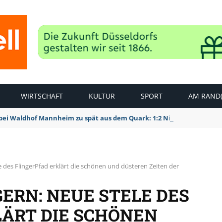
WIRTSCHAFT
KULTUR
SPORT
AM RAND(
bei Waldhof Mannheim zu spät aus dem Quark: 1:2 Niederlage
e des FlingerPfad erklärt die schönen und düsteren Zeiten der
ERN: NEUE STELE DES
LÄRT DIE SCHÖNEN