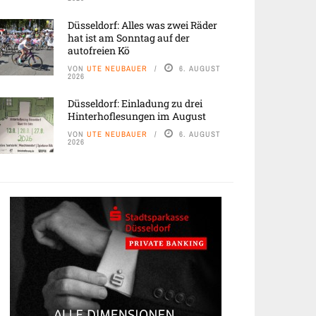
Düsseldorf: Alles was zwei Räder
hat ist am Sonntag auf der
autofreien Kö
VON
UTE NEUBAUER
6. AUGUST
2026
Düsseldorf: Einladung zu drei
Hinterhoflesungen im August
VON
UTE NEUBAUER
6. AUGUST
2026