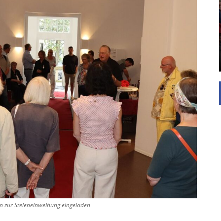
UNTERSTÜTZEN
Die Inspiration des industriellen Chics sind die
Werkshallen des Industriezeitalters. Die Basis für
diesen Stil sind große Räume, schlicht gehalten
mit rustikalen Elementen und großen
Fensterflächen. Wie so vieles wurde ...
n zur Steleneinweihung eingeladen