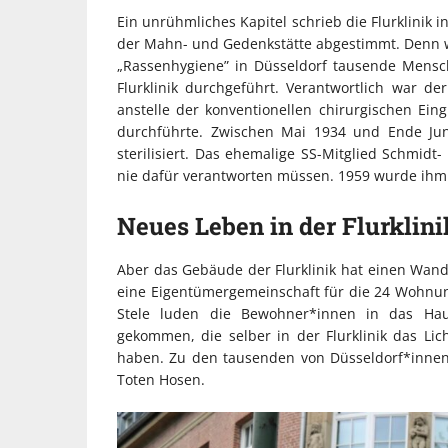
Ein unrühmliches Kapitel schrieb die Flurklinik i
der Mahn- und Gedenkstätte abgestimmt. Denn 
„Rassenhygiene” in Düsseldorf tausende Mensch
Flurklinik durchgeführt. Verantwortlich war de
anstelle der konventionellen chirurgischen Ein
durchführte. Zwischen Mai 1934 und Ende Jun
sterilisiert. Das ehemalige SS-Mitglied Schmidt
nie dafür verantworten müssen. 1959 wurde ihm 
Neues Leben in der Flurklini
Aber das Gebäude der Flurklinik hat einen Wandel
eine Eigentümergemeinschaft für die 24 Wohnu
Stele luden die Bewohner*innen in das Hau
gekommen, die selber in der Flurklinik das Lic
haben. Zu den tausenden von Düsseldorf*innen 
Toten Hosen.