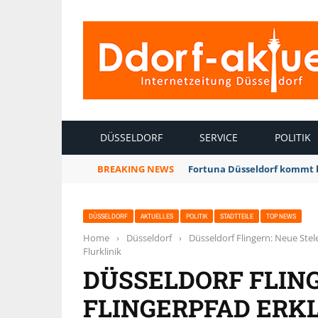
INTERNETZEITUNG DÜSSELDORF
DÜSSELDORF
SERVICE
POLITIK
BREAKING NEWS
Fortuna Düsseldorf kommt 
DÜSSELDORF
AKTUELLES
POLITIK
STADTTEILE
TOP NEWS
Home
›
Düsseldorf
›
Düsseldorf Flingern: Neue Stel
Flurklinik
DÜSSELDORF FLING
FLINGERPFAD ERK