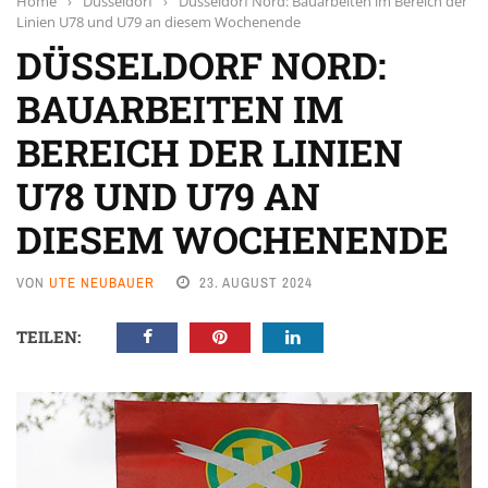
Home
›
Düsseldorf
›
Düsseldorf Nord: Bauarbeiten im Bereich der
Linien U78 und U79 an diesem Wochenende
DÜSSELDORF NORD:
BAUARBEITEN IM
BEREICH DER LINIEN
U78 UND U79 AN
DIESEM WOCHENENDE
VON
UTE NEUBAUER
23. AUGUST 2024
TEILEN: