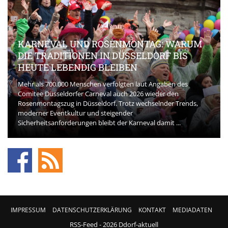
KARNEVAL UND ROSENMONTAG: WARUM
DIE TRADITIONEN IN DÜSSELDORF BIS
HEUTE LEBENDIG BLEIBEN
Mehr als 700.000 Menschen verfolgten laut Angaben des
Comitee Düsseldorfer Carneval auch 2026 wieder den
Rosenmontagszug in Düsseldorf. Trotz wechselnder Trends,
moderner Eventkultur und steigender
Sicherheitsanforderungen bleibt der Karneval damit ...
IMPRESSUM
DATENSCHUTZERKLÄRUNG
KONTAKT
MEDIADATEN
RSS-Feed
- 2026 Ddorf-aktuell