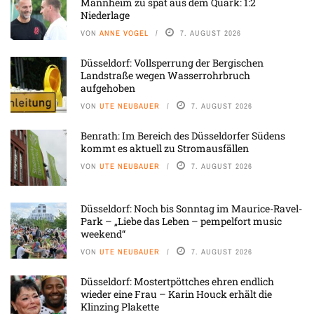
Mannheim zu spät aus dem Quark: 1:2
Niederlage
VON
ANNE VOGEL
7. AUGUST 2026
Düsseldorf: Vollsperrung der Bergischen
Landstraße wegen Wasserrohrbruch
aufgehoben
VON
UTE NEUBAUER
7. AUGUST 2026
Benrath: Im Bereich des Düsseldorfer Südens
kommt es aktuell zu Stromausfällen
VON
UTE NEUBAUER
7. AUGUST 2026
Düsseldorf: Noch bis Sonntag im Maurice-Ravel-
Park – „Liebe das Leben – pempelfort music
weekend“
VON
UTE NEUBAUER
7. AUGUST 2026
Düsseldorf: Mostertpöttches ehren endlich
wieder eine Frau – Karin Houck erhält die
Klinzing Plakette