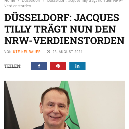
Home
›
Düsseldorf
›
Düsseldorf: Jacques Tilly trägt nun den NRW-
Verdienstorden
DÜSSELDORF: JACQUES
TILLY TRÄGT NUN DEN
NRW-VERDIENSTORDEN
VON
UTE NEUBAUER
23. AUGUST 2024
TEILEN: