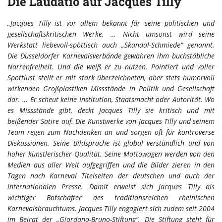
Die Laudatio auf Jacques Tilly
„Jacques Tilly ist vor allem bekannt für seine politischen und
gesellschaftskritischen Werke. … Nicht umsonst wird seine
Werkstatt liebevoll-spöttisch auch „Skandal-Schmiede“ genannt.
Die Düsseldorfer Karnevalsverbände gewähren ihm buchstäbliche
Narrenfreiheit. Und die weiß er zu nutzen. Pointiert und voller
Spottlust stellt er mit stark überzeichneten, aber stets humorvoll
wirkenden Großplastiken Missstände in Politik und Gesellschaft
dar. … Er scheut keine Institution, Staatsmacht oder Autorität. Wo
es Missstände gibt, deckt Jacques Tilly sie kritisch und mit
beißender Satire auf. Die Kunstwerke von Jacques Tilly und seinem
Team regen zum Nachdenken an und sorgen oft für kontroverse
Diskussionen. Seine Bildsprache ist global verständlich und von
hoher künstlerischer Qualität. Seine Mottowagen werden von den
Medien aus aller Welt aufgegriffen und die Bilder zieren in den
Tagen nach Karneval Titelseiten der deutschen und auch der
internationalen Presse. Damit erweist sich Jacques Tilly als
wichtiger Botschafter des traditionsreichen rheinischen
Karnevalsbrauchtums. Jacques Tilly engagiert sich zudem seit 2004
im Beirat der „Giordano-Bruno-Stiftung“. Die Stiftung steht für