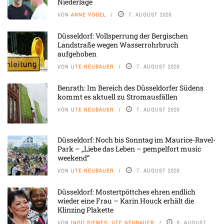
Niederlage
VON
ANNE VOGEL
7. AUGUST 2026
Düsseldorf: Vollsperrung der Bergischen
Landstraße wegen Wasserrohrbruch
aufgehoben
VON
UTE NEUBAUER
7. AUGUST 2026
Benrath: Im Bereich des Düsseldorfer Südens
kommt es aktuell zu Stromausfällen
VON
UTE NEUBAUER
7. AUGUST 2026
Düsseldorf: Noch bis Sonntag im Maurice-Ravel-
Park – „Liebe das Leben – pempelfort music
weekend“
VON
UTE NEUBAUER
7. AUGUST 2026
Düsseldorf: Mostertpöttches ehren endlich
wieder eine Frau – Karin Houck erhält die
Klinzing Plakette
VON
INGO SIEMES, UTE NEUBAUER
6. AUGUST