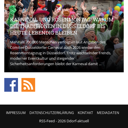
KARNEVAL UND ROSENMONTAG: WARUM
DIE TRADITIONEN IN DÜSSELDORF BIS
HEUTE LEBENDIG BLEIBEN
Mehr als 700.000 Menschen verfolgten laut Angaben des
Comitee Düsseldorfer Carneval auch 2026 wieder den
Rosenmontagszug in Düsseldorf. Trotz wechselnder Trends,
moderner Eventkultur und steigender
Sicherheitsanforderungen bleibt der Karneval damit ...
IMPRESSUM
DATENSCHUTZERKLÄRUNG
KONTAKT
MEDIADATEN
RSS-Feed
- 2026 Ddorf-aktuell