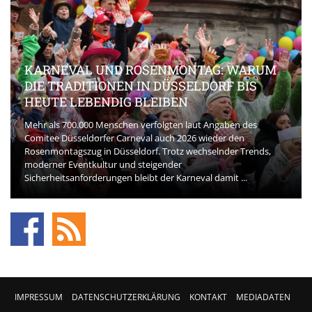
KARNEVAL UND ROSENMONTAG: WARUM
DIE TRADITIONEN IN DÜSSELDORF BIS
HEUTE LEBENDIG BLEIBEN
Mehr als 700.000 Menschen verfolgten laut Angaben des
Comitee Düsseldorfer Carneval auch 2026 wieder den
Rosenmontagszug in Düsseldorf. Trotz wechselnder Trends,
moderner Eventkultur und steigender
Sicherheitsanforderungen bleibt der Karneval damit ...
IMPRESSUM
DATENSCHUTZERKLÄRUNG
KONTAKT
MEDIADATEN