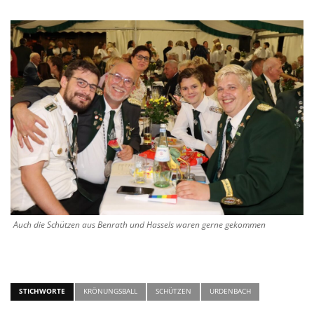
Auch die Schützen aus Benrath und Hassels waren gerne gekommen
STICHWORTE
KRÖNUNGSBALL
SCHÜTZEN
URDENBACH