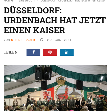
Home
›
Düsseldorf
›
Düsseldorf: Urdenbach hat jetzt einen Kaiser
DÜSSELDORF:
URDENBACH HAT JETZT
EINEN KAISER
VON
UTE NEUBAUER
19. AUGUST 2024
TEILEN: