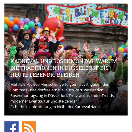
KARNEVAL UND ROSENMONTAG: WARUM
DIE TRADITIONEN IN DÜSSELDORF BIS
HEUTE LEBENDIG BLEIBEN
Mehr als 700.000 Menschen verfolgten laut Angaben des
Comitee Düsseldorfer Carneval auch 2026 wieder den
Rosenmontagszug in Düsseldorf. Trotz wechselnder Trends,
moderner Eventkultur und steigender
Sicherheitsanforderungen bleibt der Karneval damit ...