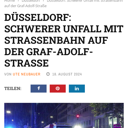
Home
›
Düsseldorf
›
Düsseldorf: Schwerer Unfall mit Straßenbahn
auf der Graf-Adolf-Straße
DÜSSELDORF:
SCHWERER UNFALL MIT
STRASSENBAHN AUF D
ER GRAF-ADOLF-S
TRASSE
VON
UTE NEUBAUER
18. AUGUST 2024
TEILEN: