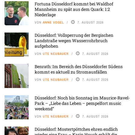
Fortuna Düsseldorf kommt bei Waldhof
Mannheim zu spät aus dem Quark: 1:2
Niederlage
VON
ANNE VOGEL
7. AUGUST 2026
Düsseldorf: Vollsperrung der Bergischen
Landstraße wegen Wasserrohrbruch
aufgehoben
VON
UTE NEUBAUER
7. AUGUST 2026
Benrath: Im Bereich des Düsseldorfer Südens
kommt es aktuell zu Stromausfällen
VON
UTE NEUBAUER
7. AUGUST 2026
Düsseldorf: Noch bis Sonntag im Maurice-Ravel-
Park – „Liebe das Leben – pempelfort music
weekend“
VON
UTE NEUBAUER
7. AUGUST 2026
Düsseldorf: Mostertpöttches ehren endlich
wieder eine Frau – Karin Houck erhält die