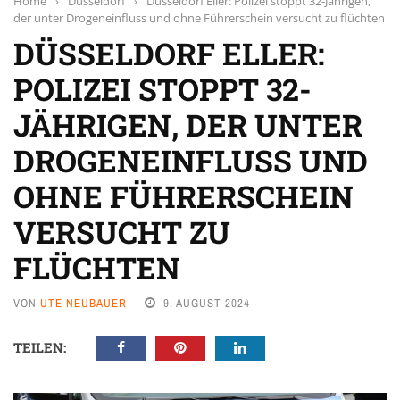
Home
›
Düsseldorf
›
Düsseldorf Eller: Polizei stoppt 32-Jährigen,
der unter Drogeneinfluss und ohne Führerschein versucht zu flüchten
DÜSSELDORF ELLER:
POLIZEI STOPPT 32-
JÄHRIGEN, DER UNTER
DROGENEINFLUSS UND
OHNE FÜHRERSCHEIN
VERSUCHT ZU
FLÜCHTEN
VON
UTE NEUBAUER
9. AUGUST 2024
TEILEN: