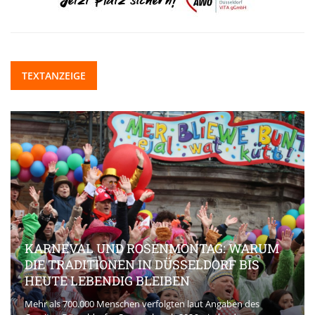
TEXTANZEIGE
KARNEVAL UND ROSENMONTAG: WARUM
DIE TRADITIONEN IN DÜSSELDORF BIS
HEUTE LEBENDIG BLEIBEN
Mehr als 700.000 Menschen verfolgten laut Angaben des