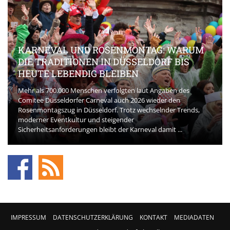
KARNEVAL UND ROSENMONTAG: WARUM
DIE TRADITIONEN IN DÜSSELDORF BIS
HEUTE LEBENDIG BLEIBEN
Mehr als 700.000 Menschen verfolgten laut Angaben des
Comitee Düsseldorfer Carneval auch 2026 wieder den
Rosenmontagszug in Düsseldorf. Trotz wechselnder Trends,
moderner Eventkultur und steigender
Sicherheitsanforderungen bleibt der Karneval damit ...
IMPRESSUM
DATENSCHUTZERKLÄRUNG
KONTAKT
MEDIADATEN