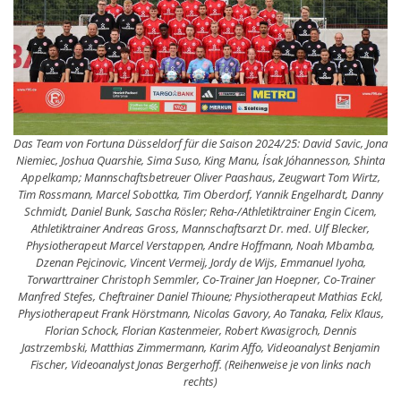
Das Team von Fortuna Düsseldorf für die Saison 2024/25: David Savic, Jona
Niemiec, Joshua Quarshie, Sima Suso, King Manu, Ísak Jóhannesson, Shinta
Appelkamp; Mannschaftsbetreuer Oliver Paashaus, Zeugwart Tom Wirtz,
Tim Rossmann, Marcel Sobottka, Tim Oberdorf, Yannik Engelhardt, Danny
Schmidt, Daniel Bunk, Sascha Rösler; Reha-/Athletiktrainer Engin Cicem,
Athletiktrainer Andreas Gross, Mannschaftsarzt Dr. med. Ulf Blecker,
Physiotherapeut Marcel Verstappen, Andre Hoffmann, Noah Mbamba,
Dzenan Pejcinovic, Vincent Vermeij, Jordy de Wijs, Emmanuel Iyoha,
Torwarttrainer Christoph Semmler, Co-Trainer Jan Hoepner, Co-Trainer
Manfred Stefes, Cheftrainer Daniel Thioune; Physiotherapeut Mathias Eckl,
Physiotherapeut Frank Hörstmann, Nicolas Gavory, Ao Tanaka, Felix Klaus,
Florian Schock, Florian Kastenmeier, Robert Kwasigroch, Dennis
Jastrzembski, Matthias Zimmermann, Karim Affo, Videoanalyst Benjamin
Fischer, Videoanalyst Jonas Bergerhoff. (Reihenweise je von links nach
rechts)