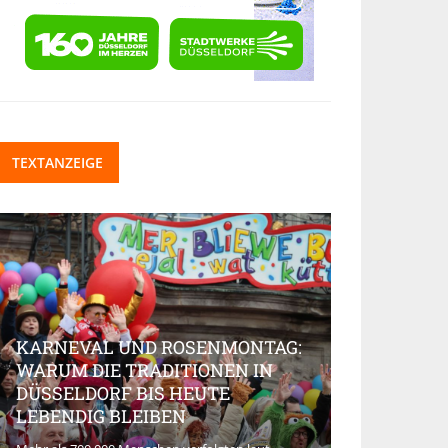
TEXTANZEIGE
KARNEVAL UND ROSENMONTAG:
WARUM DIE TRADITIONEN IN
DÜSSELDORF BIS HEUTE
BEAUTY-IN
LEBENDIG BLEIBEN
MARKT AK