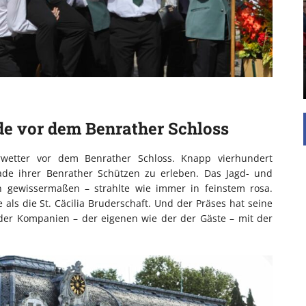
UNTERSTÜTZEN
Die Inspiration des industriellen Chics sind die
Werkshallen des Industriezeitalters. Die Basis für
diesen Stil sind große Räume, schlicht gehalten
mit rustikalen Elementen und großen
Fensterflächen. Wie so vieles wurde ...
de vor dem Benrather Schloss
rwetter vor dem Benrather Schloss. Knapp vierhundert
e ihrer Benrather Schützen zu erleben. Das Jagd- und
 gewissermaßen – strahlte wie immer in feinstem rosa.
ls die St. Cäcilia Bruderschaft. Und der Präses hat seine
 der Kompanien – der eigenen wie der der Gäste – mit der