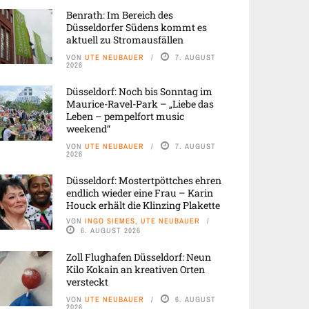
Benrath: Im Bereich des
Düsseldorfer Südens kommt es
aktuell zu Stromausfällen
VON
UTE NEUBAUER
7. AUGUST
2026
Düsseldorf: Noch bis Sonntag im
Maurice-Ravel-Park – „Liebe das
Leben – pempelfort music
weekend“
VON
UTE NEUBAUER
7. AUGUST
2026
Düsseldorf: Mostertpöttches ehren
endlich wieder eine Frau – Karin
Houck erhält die Klinzing Plakette
VON
INGO SIEMES, UTE NEUBAUER
6. AUGUST 2026
Zoll Flughafen Düsseldorf: Neun
Kilo Kokain an kreativen Orten
versteckt
VON
UTE NEUBAUER
6. AUGUST
2026