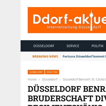
INTERNETZEITUNG DÜSSELDORF
DÜSSELDORF
SERVICE
POLITIK
BREAKING NEWS
Fortuna Düsseldorf kommt 
DÜSSELDORF
SCHÜTZEN
Home
›
Düsseldorf
›
Düsseldorf Benrath: St. Cäcili
DÜSSELDORF BENRA
BRUDERSCHAFT DI