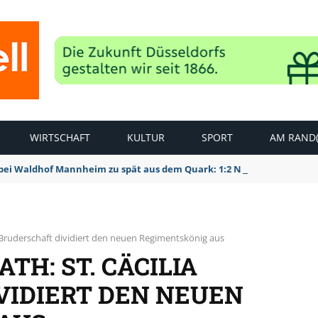
WIRTSCHAFT
KULTUR
SPORT
AM RAND(
bei Waldhof Mannheim zu spät aus dem Quark: 1:2 Niederlage
a Bruderschaft dividiert den neuen Regimentskönig aus
TH: ST. CÄCILIA
VIDIERT DEN NEUEN