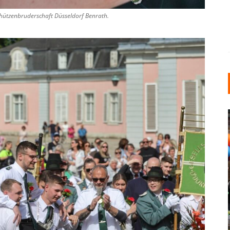
chützenbruderschaft Düsseldorf Benrath.
INDUSTRIELLER CHIC: WIE
KUNSTSTOFFFENSTER DEN
LOFT-STIL IN IHREM
EINFAMILIENHAUS