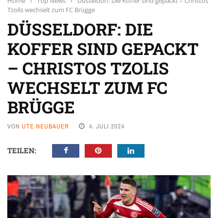
Home
›
Top News
›
Düsseldorf: Die Koffer sind gepackt – Christos
Tzolis wechselt zum FC Brügge
DÜSSELDORF: DIE
KOFFER SIND GEPACKT
– CHRISTOS TZOLIS
WECHSELT ZUM FC
BRÜGGE
VON
UTE NEUBAUER
4. JULI 2024
TEILEN: