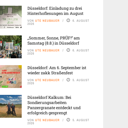
Düsseldorf: Einladung zu drei
Hinterhoflesungen im August
VON
UTE NEUBAUER
6. AUGUST
2026
„Sommer, Sonne, PRÜF!“ am
Samstag (8.8.) in Düsseldorf
VON
UTE NEUBAUER
6. AUGUST
2026
Düsseldorf: Am 6. September ist
wieder zakk Straßenfest
VON
UTE NEUBAUER
5. AUGUST
2026
Düsseldorf Kalkum: Bei
Sondierungsarbeiten
Panzergranate entdeckt und
erfolgreich gesprengt
VON
UTE NEUBAUER
5. AUGUST
2026