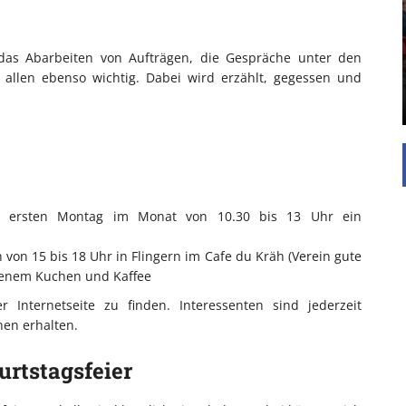
Die Inspiration des industriellen Chics sind die
Werkshallen des Industriezeitalters. Die Basis für
as Abarbeiten von Aufträgen, die Gespräche unter den
diesen Stil sind große Räume, schlicht gehalten
 allen ebenso wichtig. Dabei wird erzählt, gegessen und
mit rustikalen Elementen und großen
Fensterflächen. Wie so vieles wurde ...
em ersten Montag im Monat von 10.30 bis 13 Uhr ein
von 15 bis 18 Uhr in Flingern im Cafe du Kräh (Verein gute
ckenem Kuchen und Kaffee
 Internetseite zu finden. Interessenten sind jederzeit
en erhalten.
urtstagsfeier