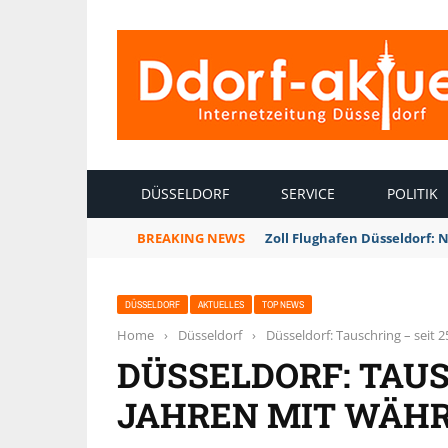
INTERNETZEITUNG DÜSSELDORF
DÜSSELDORF
SERVICE
POLITIK
BREAKING NEWS
Zoll Flughafen Düsseldorf: 
DÜSSELDORF
AKTUELLES
TOP NEWS
Home
›
Düsseldorf
›
Düsseldorf: Tauschring – seit
DÜSSELDORF: TAUS
JAHREN MIT WÄH