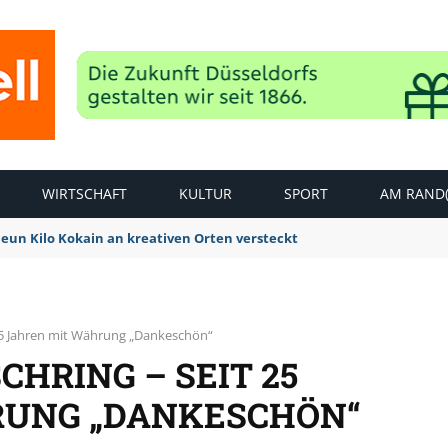
WIRTSCHAFT
KULTUR
SPORT
AM RAND(
Neun Kilo Kokain an kreativen Orten versteckt
 25 Jahren mit Währung „Dankeschön“
CHRING – SEIT 25
RUNG „DANKESCHÖN“