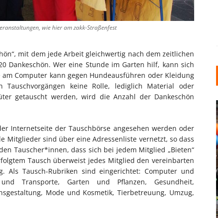
Veranstaltungen, wie hier am zakk-Straßenfest
n“, mit dem jede Arbeit gleichwertig nach dem zeitlichen
20 Dankeschön. Wer eine Stunde im Garten hilf, kann sich
lfe am Computer kann gegen Hundeausführen oder Kleidung
n Tauschvorgängen keine Rolle, lediglich Material oder
ter getauscht werden, wird die Anzahl der Dankeschön
er Internetseite der Tauschbörse angesehen werden oder
le Mitglieder sind über eine Adressenliste vernetzt, so dass
t den Tauscher*innen, dass sich bei jedem Mitglied „Bieten“
folgtem Tausch überweist jedes Mitglied den vereinbarten
g. Als Tausch-Rubriken sind eingerichtet: Computer und
INDUSTRIELLER CHIC: WIE
 und Transporte, Garten und Pflanzen, Gesundheit,
KUNSTSTOFFFENSTER DEN
nsgestaltung, Mode und Kosmetik, Tierbetreuung, Umzug,
LOFT-STIL IN IHREM
EINFAMILIENHAUS
UNTERSTÜTZEN