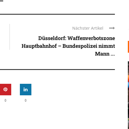
Nächster Artikel
Düsseldorf: Waffenverbotszone
Hauptbahnhof – Bundespolizei nimmt
Mann ...
0
0
INDUSTRIELLER CHIC: WIE
KUNSTSTOFFFENSTER DEN
LOFT-STIL IN IHREM
EINFAMILIENHAUS