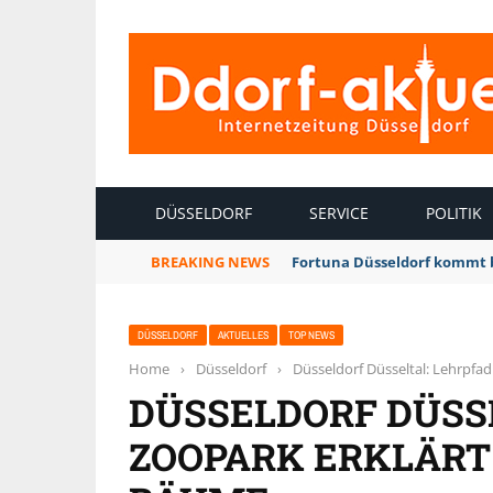
INTERNETZEITUNG DÜSSELDORF
DÜSSELDORF
SERVICE
POLITIK
BREAKING NEWS
Fortuna Düsseldorf kommt 
DÜSSELDORF
AKTUELLES
TOP NEWS
Home
›
Düsseldorf
›
Düsseldorf Düsseltal: Lehrpfa
DÜSSELDORF DÜSSE
ZOOPARK ERKLÄRT 