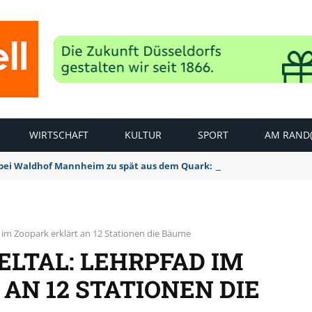
WIRTSCHAFT
KULTUR
SPORT
AM RAND(
bei Waldhof Mannheim zu spät aus dem Quark: 1:2 Niederlage
d im Zoopark erklärt an 12 Stationen die Bäume
LTAL: LEHRPFAD IM
AN 12 STATIONEN DIE