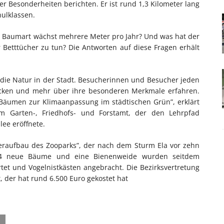
 Besonderheiten berichten. Er ist rund 1,3 Kilometer lang
hulklassen.
 Baumart wächst mehrere Meter pro Jahr? Und was hat der
 Betttücher zu tun? Die Antworten auf diese Fragen erhält
die Natur in der Stadt. Besucherinnen und Besucher jeden
decken und mehr über ihre besonderen Merkmale erfahren.
 Bäumen zur Klimaanpassung im städtischen Grün”, erklärt
 im Garten-, Friedhofs- und Forstamt, der den Lehrpfad
ee eröffnete.
eraufbau des Zooparks”, der nach dem Sturm Ela vor zehn
. 44 neue Bäume und eine Bienenweide wurden seitdem
tet und Vogelnistkästen angebracht. Die Bezirksvertretung
, der hat rund 6.500 Euro gekostet hat