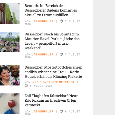
Benrath: Im Bereich des
Düsseldorfer Südens kommt es
aktuell zu Stromausfällen
VON
UTE NEUBAUER
7. AUGUST
2026
Düsseldorf: Noch bis Sonntag im
Maurice-Ravel-Park – „Liebe das
Leben – pempelfort music
weekend“
VON
UTE NEUBAUER
7. AUGUST
2026
Düsseldorf: Mostertpöttches ehren
endlich wieder eine Frau – Karin
Houck erhält die Klinzing Plakette
VON
INGO SIEMES, UTE NEUBAUER
6. AUGUST 2026
Zoll Flughafen Düsseldorf: Neun
Kilo Kokain an kreativen Orten
versteckt
VON
UTE NEUBAUER
6. AUGUST
2026