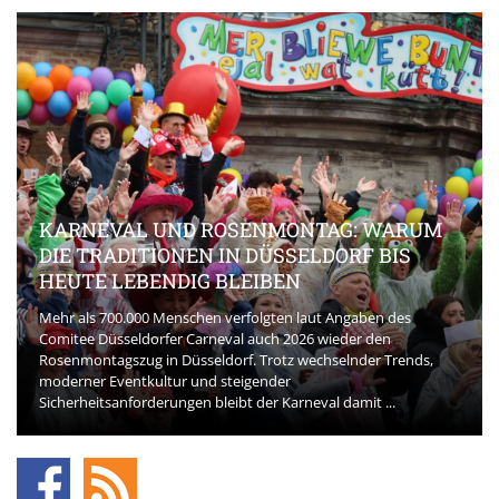
KARNEVAL UND ROSENMONTAG: WARUM
DIE TRADITIONEN IN DÜSSELDORF BIS
HEUTE LEBENDIG BLEIBEN
Mehr als 700.000 Menschen verfolgten laut Angaben des
Comitee Düsseldorfer Carneval auch 2026 wieder den
Rosenmontagszug in Düsseldorf. Trotz wechselnder Trends,
moderner Eventkultur und steigender
Sicherheitsanforderungen bleibt der Karneval damit ...