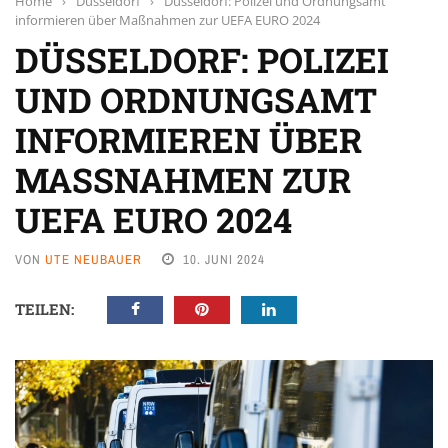
Home
›
Düsseldorf
›
Düsseldorf: Polizei und Ordnungsamt
informieren über Maßnahmen zur UEFA EURO 2024
DÜSSELDORF: POLIZEI
UND ORDNUNGSAMT
INFORMIEREN ÜBER
MASSNAHMEN ZUR U
EFA EURO 2024
VON
UTE NEUBAUER
10. JUNI 2024
TEILEN: